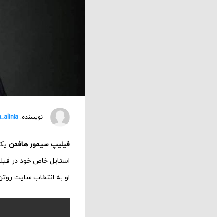
نویسنده:
a_alinia
فیلیپ سیمور هافمن
او به انتخاب سایت روتن ت