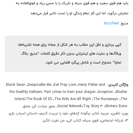
باید هم قوی سفید و هم قوی سیاه و تاریک را با حسی زیاد و فوق‌العاده به
نمایش درآورد، اما این کار تمام زندگی او را تحت تاثیر قرار می‌دهد.
منبع:
buzzfeed
کپی برداری و نقل این مطلب به هر شکل از جمله برای همه نشریه‌ها،
وبلاگ‌ها و سایت های اینترنتی بدون ذکر دقیق کلمات “منبع: بلاگ
نماوا” ممنوع است و شامل پیگرد قضایی می شود.
واژگان کلیدی:
Harry Potter and
،
Eat Pray Love
،
Despicable Me
،
Black Swan
the Deathly Hallows: Part 1
،
How to train your dragon
،
Inception
،
Shutter
Island
،
The Book Of Eli
،
The Kids Are All Right
،
The Runaways
،
The
Winters Bone
،
Toy Story 3
،
Social Network
،
بخور عبادت کن عشق
بورز
،
تلقین
،
جزیره شاتر
،
چگونه اژدهای خود را تربیت کنیم
،
داستان اسباب بازی
3
،
شبکه اجتماعی
،
قوی سیاه
،
کتاب الی
،
من نفرت انگیز