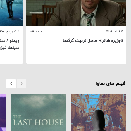
۲۷ آذر ۱۴۰۱
7 دقیقه
۹ شهریور ۱۴۰۱
«جزیره شاتر»؛ حاصل تربیت گرگ‌ها
ویدئو / سه 
سینما، فیزی
فیلم های نماوا