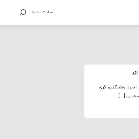
سایت نماوا
یوزبازیگران : دنزل واشنگتن، گری