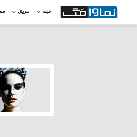
فیلم
سریال
مس