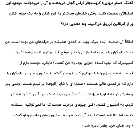
آهنگ «سفر دریایی» کریستوفر کراس گوش می‌دهند و آن را می‌خوانند. درمورد این
استراتژی صحبت کنید. وقتی خنده‌ای سبک‌تر به این شکل را به یک فیلم اکشن
پر از آدرنالین تزریق می‌کنید، چه معنایی دارد؟
اتفاقاً آن صحنه، ایده جیک بود، اما کمدی همیشه در فیلم‌های من بوده است. من
دست بازیگران را برای بداهه باز می‌گذارم. موقع فیلمبرداری «تبدیل‌شوندگان»،
اسپیلبرگ که تهیه‌کننده اجرایی بود، به من گفت، «مایکل، دوست دارم از
فیلمنامه هم چیزی را فیلمبرداری کنی!» و من گفتم، «استیون، من این بازیگران را
دارم که در کمدی عالی هستند.» صحنه‌ای با شایا (لابوف) در فیلم هست، وقتی پدر
و مادرش در خانه‌ او را می‌زنند و او کاملاً عرق کرده است. من آن را کلاً بداهه کار
کردم. به استیون گفتم، «کلی چیزهای مزخرف هست که ما نمی‌توانیم استفاده
کنیم، اما طلا هم هست.» بعد آن صحنه را به استیون نشان دادیم و او گفت،
«اوه، خدای من، چقدر بامزه شد.»