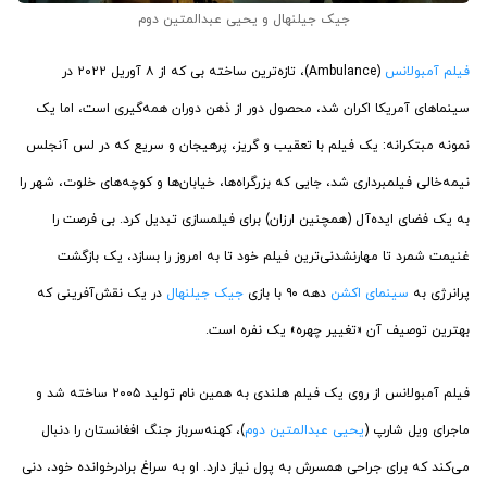
جیک جیلنهال و یحیی عبدالمتین دوم
فیلم آمبولانس
(Ambulance)، تازه‌ترین ساخته بی که از ۸ آوریل ۲۰۲۲ در
سینماهای آمریکا اکران شد، محصول دور از ذهن دوران همه‌گیری است، اما یک
نمونه مبتکرانه: یک فیلم با تعقیب و گریز، پرهیجان و سریع که در لس آنجلس
نیمه‌خالی فیلمبرداری شد، جایی که بزرگراه‌ها، خیابان‌ها و کوچه‌های خلوت، شهر را
به یک فضای ایده‌آل (همچنین ارزان‌) برای فیلمسازی تبدیل کرد. بی فرصت را
غنیمت شمرد تا مهارنشدنی‌ترین فیلم خود تا به امروز را بسازد، یک بازگشت
پرانرژی به
سینمای اکشن
دهه ۹۰ با بازی
جیک جیلنهال
در یک نقش‌آفرینی که
بهترین توصیف آن «تغییر چهره» یک نفره است.
فیلم آمبولانس از روی یک فیلم هلندی به همین نام تولید ۲۰۰۵ ساخته شد و
ماجرای ویل شارپ (
یحیی عبدالمتین دوم
)، کهنه‌سرباز جنگ افغانستان را دنبال
می‌کند که برای جراحی همسرش به پول نیاز دارد. او به سراغ برادرخوانده‌ خود، دنی