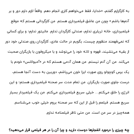
به کارگزارم گفتم، «خدایا، فقط می‌خواهم کاری انجام دهم. واقعاً لازم دارم دور و بر
آدم‌ها باشم.» چون من عاشق فیلمبرداری هستم. من کارگردانی هستم که موقع
فیلمبرداری، خانه تریلری ندارم، صندلی کارگردان ندارم. مانیتور ندارم؛ و برای کسانی
که نمی‌فهمند منظورم چیست، بگویم در حالت عادی، کارگردان روی صندلی خود دور
از بقیه می‌نشیند، قهوه و لاته خود را می‌نوشد و با میکروفون با بازیگران صحبت
می‌کند. من آن آدم نیستم. من همان آدمی هستم که در «آمبولانس» خودم با
یک برس کوچولو روی صورت ایزا خون می‌پاشم، دوربین به دست آنجا هستم،
درست جلوی صورت بازیگران. من تمام مدت سر صحنه فیلمبرداری هستم؛ و این
انرژی را خلق می‌کنم… خیلی سریع فیلمبرداری می‌کنم. من یک فیلمبردار بسیار
سریع هستم. فیلمم را قبل از این که سر صحنه بروم خیلی خوب می‌شناسم.
همه‌چیز در سر من است. من حتی ناظر فیلمنامه ندارم.
چه چیزی را درمورد انفجارها دوست دارید و چرا آن را در هر فیلمی قرار می‌دهید؟