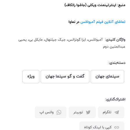
منبع:
اینترتینمنت ویکلی (جاشوا راتکاف)
تماشای آنلاین فیلم آمبولانس
در نماوا
واژگان کلیدی:
آمبولانس
،
ایزا گونزالس
،
جیک جیلنهال
،
مایکل بی
،
یحیی
عبدالمتین دوم
دسته‌بندی:
سینمای جهان
گفت و گو سینما جهان
ویژه
اشتراک‌گذاری:
تلگرام
توییتر
واتس اپ
کپی با لینک کوتاه