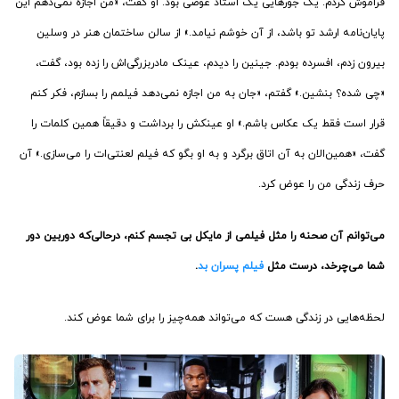
فراموش کردم. یک جورهایی یک استاد عوضی بود. او گفت، «من اجازه نمی‌دهم این
پایان‌نامه ارشد تو باشد، از آن خوشم نیامد.» از سالن ساختمان هنر در وسلین
بیرون زدم، افسرده بودم. جینین را دیدم، عینک مادربزرگی‌‌اش را زده بود، گفت،
«چی شده؟ بنشین.» گفتم، «جان به من اجازه نمی‌دهد فیلمم را بسازم، فکر کنم
قرار است فقط یک عکاس باشم.» او عینکش را برداشت و دقیقاً همین کلمات را
گفت، «همین‌الان به آن اتاق برگرد و به او بگو که فیلم لعنتی‌ات را می‌سازی.» آن
حرف زندگی من را عوض کرد.
می‌توانم آن صحنه را مثل فیلمی از مایکل بی تجسم کنم، درحالی‌که دوربین دور
شما می‌چرخد، درست مثل
فیلم پسران بد
.
لحظه‌هایی در زندگی هست که می‌تواند همه‌چیز را برای شما عوض کند.