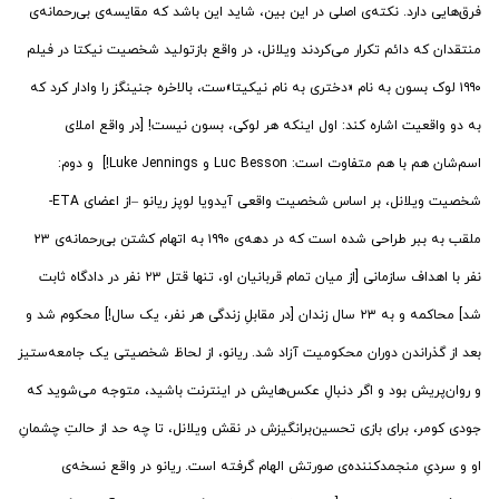
فرق‌هایی دارد. نکته‌ی اصلی در این بین، شاید این باشد که مقایسه‌ی بی‌رحمانه‌ی
منتقدان که دائم تکرار می‌کردند ویلانل، در واقع بازتولید شخصیت نیکتا در فیلم
۱۹۹۰ لوک بسون به نام «دختری به نام نیکیتا»ست، بالاخره جنینگز را وادار کرد که
به دو واقعیت اشاره کند: اول اینکه هر لوکی، بسون نیست! [در واقع املای
اسم‌شان هم با هم متفاوت است: Luc Besson و Luke Jennings!] و دوم:
شخصیت ویلانل، بر اساس شخصیت واقعی آیدویا لوپز ریانو –از اعضای ETA-
ملقب به ببر طراحی شده است که در دهه‌ی ۱۹۹۰ به اتهام کشتن بی‌رحمانه‌ی ۲۳
نفر با اهداف سازمانی [از میان تمام قربانیان او، تنها قتل ۲۳ نفر در دادگاه ثابت
شد] محاکمه و به ۲۳ سال زندان [در مقابلِ زندگی هر نفر، یک سال!] محکوم شد و
بعد از گذراندن دوران محکومیت آزاد شد. ریانو، از لحاظ شخصیتی یک جامعه‌ستیز
و روان‌پریش بود و اگر دنبالِ عکس‌هایش در اینترنت باشید، متوجه می‌شوید که
جودی کومر، برای بازی تحسین‌برانگیزش در نقش ویلانل، تا چه حد از حالتِ چشمانِ
او و سردیِ منجمدکننده‌ی صورتش الهام گرفته است. ریانو در واقع نسخه‌ی