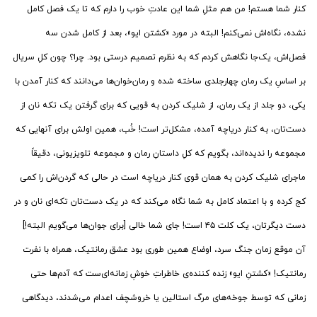
کنار شما هستم! من هم مثلِ شما این عادتِ خوب را دارم که تا یک فصل کامل
نشده، نگاه‌اش نمی‌کنم! البته در مورد «کشتن ایو»، بعد از کامل شدن سه
فصل‌اش، یک‌جا نگاهش کردم که به نظرم تصمیم درستی بود. چرا؟ چون کلِ سریال
بر اساسِ یک رمان چهارجلدی ساخته شده و رمان‌خوان‌ها می‌دانند که کنار آمدن با
یکی، دو جلد از یک رمان، از شلیک کردن به قویی که برای گرفتن یک تکه نان از
دست‌تان، به کنار دریاچه آمده، مشکل‌تر است! خُب، همین اولش برای آنهایی که
مجموعه را ندیده‌اند، بگویم که کلِ داستانِ رمان و مجموعه تلویزیونی، دقیقاً
ماجرای شلیک کردن به همان قوی کنار دریاچه است در حالی که گردن‌اش را کمی
کج کرده و با اعتماد کامل به شما نگاه می‌کند که در یک دست‌تان تکه‌ای نان و در
دست دیگرتان، یک کلت ۴۵ است! جای شما خالی [برای جوان‌ها می‌گویم البته!]
آن موقع زمان جنگ سرد، اوضاع همین طوری بود عشق رمانتیک، همراه با نفرت
رمانتیک! «کشتنِ ایو» زنده کننده‌ی خاطراتِ خوشِ زمانه‌ای‌ست که آدم‌ها حتی
زمانی که توسط جوخه‌های مرگ استالین یا خروشچف اعدام می‌شدند، دیدگاهی