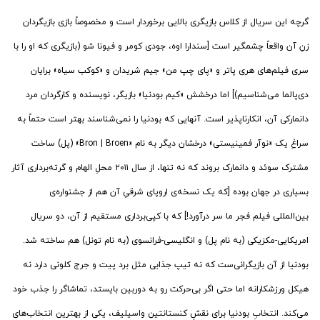
گرچه این سریال از کلاس بازیگری بالایی برخوردار است و مخصوصاً بازی بازیگردان
زنِ آن واقعاً چشمگیر است [سندارا اوه، جودی کومر و فیونا شو (بازیگری که او را با
سری فیلم‌های هری پاتر و «پای چپ من» جیم شریدان و «کوکب سیاه» برایان
دی‌پالما می‌شناسیم)] اما درخشش «کیم بودنیا» بازیگر، نویسنده و کارگردان مرد
دانمارکی آن، انکارناپذیر است. آنهایی که بودنیا را نمی‌شناسند بهتر است حتماً به
سراغِ یک «نوآر فمینیستی» درخشان دیگر به نام «Bron | Broen» (پل) ساخت
مشترک سوئد و دانمارک بروند که نه تنها، از سال ۲۰۱۱ محلِ الهام و گرته‌برداری آثار
بسیاری در جهان بوده [که یک نسخه‌ی اروپای شرقیِ آن هم از جشنواره‌ی
بین‌المللی فیلم فجر ما سر درآورد!] که با کپی‌برداری مستقیم از آن، دو سریال
امریکایی-مکزیکی (به نام پل) و انگلیسی-فرانسوی (به نام تونل) هم ساخته شد.
بودنیا از آن بازیگرانی‌ست که نه تیپ جذابی مثل برد پیت و جرج کلونی دارد نه
هیکل ورزشکارانه اما حتی اگر بی‌حرکت رو به دوربین بایستد، تماشاگر را جذب خود
می‌کند. انتخابِ بودنیا برای نقشِ کنستانتین واسیلیف، یکی از بهترین انتخاب‌های