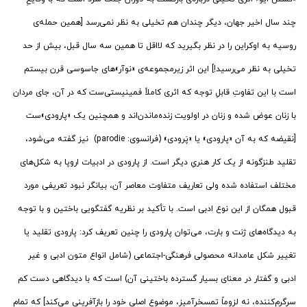
چند سال اخیر جهان، دیگر چندان هم تخیلی به نظر نمی‌رسد [همین حمله‌ی
روسیه به اوکراین را در نظر بگیرید که لااقل تا همین سه سال قبل، بیش از حد
تخیلی به نظر می‌رسید!] این اثر زیرمجموعه‌ی «نوآر»های جاسوسی قرن بیستم
است با این تفاوتِ قابلِ توجه که اثری کاملاً فمینیستی‌ست که در آن، جای مردان
با زنان عوض شده و زنان در اولویت زنده‌ماندن‌اند و همچنین یک «پارودی»ست
[نقیضه که به آن «پارودی» یا «پَرودی» (فرانسوی: parodie‎) نیز گفته می‌شود،
تقلید طنزگونه از یک کار هنریِ دیگر است. از پارودی در ادبیات اروپا به شکل‌های
مختلف استفاده شده ولی تعاریف متفاوت معاصر آن، بیانگر نبود تعریفی مورد
قبول همگان از این نوع ادبی است. با تأکید بر نظریه گفتگویی باختین و با توجه
به دیدگاه‌های ژنت و بارت، می‌توان پارودی را چنین تعریف کرد: پارودی تقلید یا
تغییر شکل عامدانه محصولی فرهنگی-اجتماعی (شامل انواع متون ادبی و غیر
ادبی و گفتار در معنای بسیار گسترده باختینی آن) است که با دیدگاهی دست کم
سرگرم‌کننده، نه لزوماً تمسخرآمیز، موضوع اصلی خود را بازآفرینی می‌کند] که تمامِ