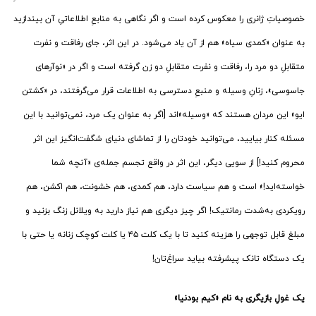
خصوصیاتِ ژانری را معکوس کرده است و اگر نگاهی به منابعِ اطلاعاتیِ آن بیندازید
به عنوان «کمدی سیاه» هم از آن یاد می‌شود. در این اثر، جای رفاقت و نفرت
متقابلِ دو مرد را، رفاقت و نفرت متقابلِ دو زن گرفته است و اگر در «نوآرهای
جاسوسی»، زنانِ وسیله و منبعِ دسترسی به اطلاعات قرار می‌گرفتند، در «کشتن
ایو» این مردان هستند که «وسیله»اند [اگر به عنوان یک مرد، نمی‌توانید با این
مسئله کنار بیایید، می‌توانید خودتان را از تماشای دنیای شگفت‌انگیز این اثر
محروم کنید!] از سویی دیگر، این اثر در واقع تجسم جمله‌ی «آنچه شما
خواسته‌اید!» است و هم سیاست دارد، هم کمدی، هم خشونت، هم اکشن، هم
رویکردی به‌شدت رمانتیک! اگر چیز دیگری هم نیاز دارید به ویلانل زنگ بزنید و
مبلغ قابل توجهی را هزینه کنید تا با یک کلت ۴۵ یا کلت کوچک زنانه یا حتی با
یک دستگاه تانک پیشرفته بیاید سراغ‌تان!
یک غولِ بازیگری به نام «کیم بودنیا»