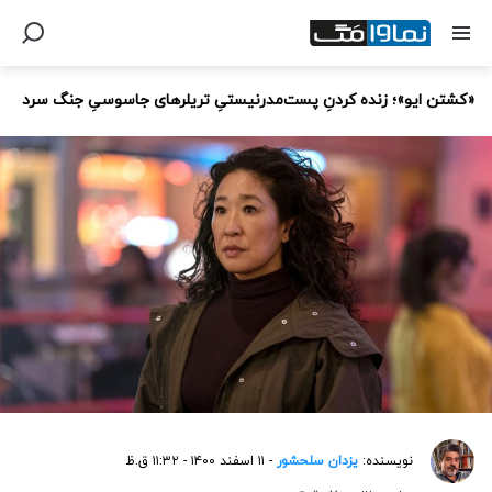
«کشتن ایو»؛ زنده کردنِ پست‌مدرنیستیِ تریلرهای جاسوسیِ جنگ سرد
نویسنده:
یزدان سلحشور
- ۱۱ اسفند ۱۴۰۰ - ۱۱:۳۲ ق.ظ