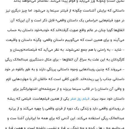
تخیل است) چگونه ورز می‌یابد و قوام پیدا می‌کند. تماشاگر می‌خواهد بداند
داستانی که برایش آشناست چگونه از فیلتر سینما رد می‌شود. اما چیز دیگری نیز
در مورد فیلم‌هایی «براساس یک داستان واقعی» قابل ذکر است و آن این‌که آن
اتفاق‌ها گویا چنان در عالم واقع صورت گرفته‌اند که خودبه‌خود داستان به حساب
می‌آیند و برای همین است که می‌گوییم داستانِ واقعی. وگرنه داستان و واقیعت
– شاید – به راحتی با هم جمع نمی‌شوند. به نظر می‌آید که فیلمنامه‌نویسان و
کارگردانان به این علت به سراغ آن اتفاق‌ها – برای مثال دستگیری عبدالمالک ریگی
– می‌روند که چنین رویدادهایی وجوه داستانی پررنگی دارند و به طور بالقوه در خود
داستانی جذاب را پی ریخته‌اند. اکنون کافی است که خالقان اثر با مهارت‌هایی لازم
و وافی آن داستان را در قالب سینما بریزند و از سرچشمه‌ای اشتهابرانگیز برای
داستان خود سود ببرند.
فیلم روز صفر
یکی از همین فیلم‌هاست. فیلمی که ریشه
در رویدادی واقعی دارد و زندگی یک دوره از فردی واقعی را چهره می‌کند و از پرتره
عبدالمالک ریگی استفاده می‌کند. این آدمی که برای همه ما ایرانیان آشنا ست و
می‌دانیم چه – ها – کرده و چه زندگی پر فراز و نشیبی داشته است. و همین فراز و