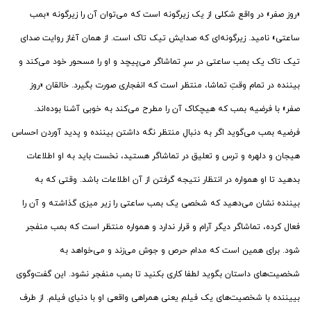
«روز صفر» در واقع شکلی از یک زیرگونه است که می‌توان آن را زیرگونه «بمب
ساعتی» نامید. زیرگونه‌ای که صدایش تیک تاک است. از همان آغاز روایت صدای
تیک تاک یک بمب ساعتی در سرِ تماشاگر می‌پیچد و او را مسحور خود می‌کند و
بیننده در تمام وقتِ تماشا، منتظر است که انفجاری صورت بگیرد. خالقان «روز
صفر» با فرضیه بمب که هیچکاک آن را مطرح می‌کند به خوبی آشنا بوده‌اند.
فرضیه بمب می‌گوید اگر به دنبالِ منتظر نگه داشتن بیننده و پدید آوردن احساس
هیجان و دلهره و ترس و تعلیق در تماشاگر هستید، نخست باید به او اطلاعات
بدهید تا او همواره در انتظار نتیجه گرفتن از آن اطلاعات باشد. وقتی که به
بیننده نشان می‌دهید که شخصی یک بمب ساعتی را زیر میزی گذاشته و آن را
فعال کرده، تماشاگر دیگر آرام و قرار ندارد و همواره منتظر است که بمب منفجر
شود. برای همین است که مدام حرص و جوش می‌زند و می‌خواهد به
شخصیت‌های داستان بگوید لطفا کاری بکنید تا بمب منفجر نشود. این گفت‌وگوی
بییننده با شخصیت‌های یک فیلم یعنی همراهی واقعی او با دنیای فیلم. از طرف