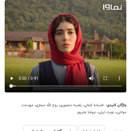
واژگان کلیدی:
افسانه کمالی
،
راضیه منصوری
،
روح الله حجازی
،
مهدخت
مولایی
،
نوبت لیلی
،
نیوشا علیپور