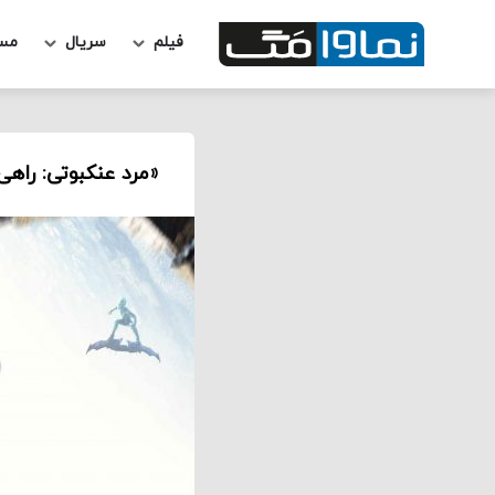
فیلم
سریال
مس
«مرد عنکبوتی: راهی