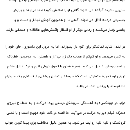
اکرم همچنین در بوتاکس، هویتی دوگانه دارد و حتی هویت جنسی او نیز توسط
سایرین نادیده گرفته می شود؛ گاهی او را «داداش اکرم» صدا می‌زنند و برایش
جنسیتی مردانه قائل می‌شوند، گاهی با او همچون کودکی نا‌بالغ و دست و پا
چلفتی رفتار می‌کنند و زمانی دیگر از او انتظارِ واکنش‌هایی عاقلانه و منطقی دارند.
در ابتدا، شاید تماشاگر برای اکرم دل بسوزاند، اما به مرور، این دلسوزی، جای خود را
به ترس می‌دهد و او کم‌کم از هیات یک زن بی‌آزار و طُفیلی، به موجودی خطرناک
و آسیب‌رسان، تبدیل می‌شود. همراه شدن با تحول درونی اکرم و درک دلایل خشم
درونی او، تجربه متفاوتی است که حوصله و تعامل بیشتری از تماشای یک ملودرامِ
عامه‌پسند با ریتمی تند، می‌طلبد.
درام، در «بوتاکس» به آهستگی سروشکل درستی پیدا می‌کند و به اصطلاح نیروی
محرکه فیلم دیر به حرکت در می‌آید، اما قصه در ذات خود مهیج است و با لحنی
گروتسک و لایه لایه روایت می‌شود. به همین دلیل مخاطب برای پیدا کردن جوابِ