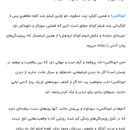
«بوتاکس»
با همین کارکردِ چند منظوره، نام اولین فیلمِ بلندِ کاوه مظاهری پس از
کارگردانی چند فیلمِ کوتاهِ موفق است؛ اثری که فضایی سورئال و دلهره‌آور دارد.
تجربه‌ای مشابه و مکملِ فیلم کوتاهِ «روتوش» از همین فیلمساز، که پیچیدگی‌های
روان آدمی را نشانه می‌رود.
لحن «بوتاکس» اما، پروقفه و آرام است و جهانی دارد که بین واقعیت و توهم، در
نوسان است! اگر به دیدن فیلم‌هایی نامتعارف و سیال عادت ندارید از دیدن
«بوتاکس» لذت نخواهید برد، اما اگر از کشفِ سویه‌های تاریک روح آدمی ابایی
ندارید، چیزهای زیادی برای دیدن و درک کردن وجود دارد.
آدم‌ها در «بوتاکس»، سودا‌زده و پریشان حالند. آنها رویاهای دست نیافته‌‌ای دارند
که در تکرارِ روزمره‌گی‌های زندگی‌ گم شده. رویایی که با واقعیت‌هایی تلخ تنیده
شده و مرزی آشکار و ملموس بین‌شان وجود ندارد. قصه فیلم اما، به پیامدِ