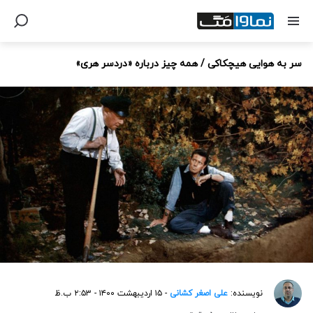
سر به هوایی هیچکاکی / همه چیز درباره «دردسر هری»
نویسنده:
علی اصغر کشانی
- ۱۵ اردیبهشت ۱۴۰۰ - ۲:۵۳ ب.ظ