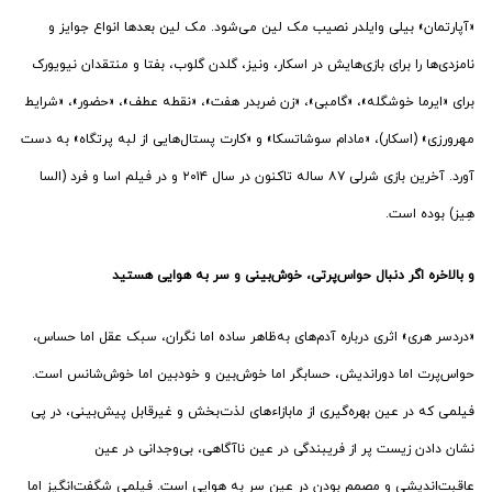
«آپارتمان» بیلی وایلدر نصیب مک لین می‌شود. مک لین بعدها انواع جوایز و
نامزدی‌ها را برای بازی‌هایش در اسکار، ونیز، گلدن گلوب، بفتا و منتقدان نیویورک
برای «ایرما خوشگله»، «گامبی»، «زن ضربدر هفت»، «نقطه عطف»، «حضور»، «شرایط
مهرورزی» (اسکار)، «مادام سوشاتسکا» و «کارت پستال‌هایی از لبه پرتگاه» به دست
آورد. آخرین بازی شرلی ۸۷ ساله تاکنون در سال ۲۰۱۴ و در فیلم اسا و فرد (السا
هِیز) بوده است.
و بالاخره اگر دنبال حواس‌پرتی، خوش‌بینی و سر به هوایی هستید
«دردسر هری» اثری درباره آدم‌های به‌ظاهر ساده اما نگران، سبک عقل اما حساس،
حواس‌پرت اما دوراندیش، حسابگر اما خوش‌بین و خودبین اما خوش‌شانس است.
فیلمی که در عین بهره‌گیری از مابازاءهای لذت‌بخش و غیرقابل پیش‌بینی، در پی
نشان دادن زیست پر از فریبندگی در عین ناآگاهی، بی‌وجدانی در عین
عاقبت‌اندیشی و مصمم بودن در عین سر به هوایی است. فیلمی شگفت‌انگیز اما