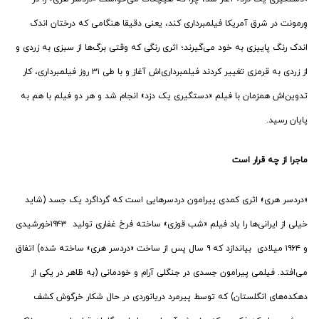
وِرمونت در شرق آمریکا فیلمبرداری کند، یعنی دقیقا هنگامی که درختان اندک‌
اندک رنگ پاییزی به خود می‌گیرند؛ اثری رنگی که وقتی برگ‌ها از سبزی به زردی و
از زردی به قرمزی تغییر کردند فیلمبرداری‌اش آغاز و با طی ۳۱ روز فیلمبرداری، کار
تدوین‌اش همزمان با فیلم «دستگیری یک دزد» انجام شد و هر دو فیلم با هم به
پایان رسید.
ماجرا از چه قرار است
«دردسر هری» اثری کمدی پیرامون دردسرهایی است که گرداگرد یک جسد (شاید
خیلی از ایرانی‌ها را یاد فیلم «شب قوزی» ساخته فرخ غفاری تولید ۱۹۴۳خورشیدی
و ۱۹۶۴ میلادی بیاندازد که ۹ سال پس از ساخت «دردسر هری» ساخته شده) اتفاق
می‌افتد. فیلمی پیرامون جسدی در جنگلی آرام و خودمانی (به ظاهر در یکی از
دهکده‌های انگلستان) که توسط پیرمرد دریانوردی در حال شکار خرگوش کشف