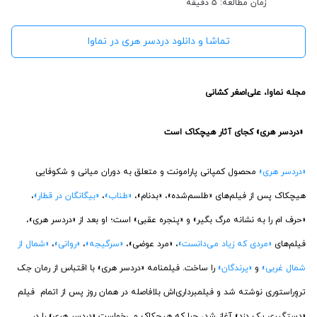
زمان مطالعه: 5 دقیقه
تماشا و دانلود دردسر هری در نماوا
مجله نماوا، علی‌اصغر کشانی
«دردسر هری» کجای آثار هیچکاک است
«دردسر هری»
محصول کمپانی پارامونت و متعلق به دوران میانی و شکوفایی
هیچکاک پس از فیلم‌های «طلسم‌شده»، «بدنام»،
«طناب»
،
«بیگانگان در قطار»
،
«حرف ام را به نشانه مرگ بگیر» و «پنجره عقبی» است؛ او بعد از «دردسر هری»،
فیلم‌های
«مردی که زیاد می‌دانست»
، «مرد عوضی»،
«سرگیجه»
،
«روانی»
،
«شمال از
شمال غربی»
و
«پرندگان»
را ساخت. فیلمنامه «دردسر هری» با اقتباس از رمان جک
تروِراستوری نوشته شد و فیلمبرداری‌اش بلافاصله در همان روز پس از اتمام فیلم
«دستگیری یک دزد» آغاز شد، چرا که هیچکاک می‌خواست «دردسر هری» را در