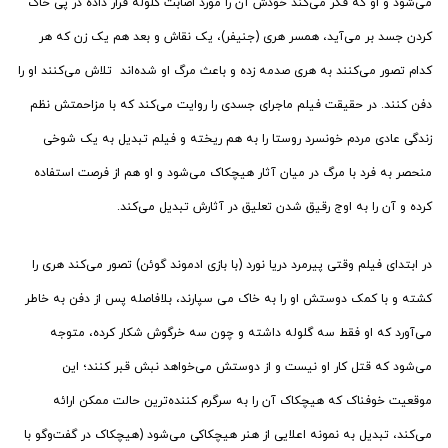
می‌شود و او که فکر می‌کند خودش آن را مورد اصابت گلوله قرار داده در پی خاک
کردن جسد بر می‌آید، همسر هری (جنیفر)، یک نقاش و بعد هم یک زن که هر
کدام تصور می‌کنند به هری صدمه زده و باعث مرگ او شده‌اند تلاش می‌کنند او را
دفن کنند. در حقیقت فیلم ماجرای جسدی را روایت می‌کند که با مزاحمتش نظم
زندگی عادی مردم خونسرد روستا را به هم ریخته و فیلم تبدیل به یک شوخی
منحصر به فرد با مرگ در میان آثار هیچکاک می‌شود و او هم از فرصت استفاده
کرده و آن را به اوج رقیق شدن تعلیق در آثارش تبدیل می‌کند.
در ابتدای فیلم وقتی پیرمرد دریا نورد (با بازی ادموند گوئن) تصور می‌کند هری را
کشته و با کمک دوستش او را به خاک می سپارند، بلافاصله پس از دفن به خاطر
می‌آورد که او فقط سه گلوله داشته و چون سه خرگوش شکار کرده، متوجه
می‌شود که قتل کار او نیست و از دوستش می‌خواهد نبش قبر کنند؛ این
موقعیت خوفناک که هیچکاک آن را به سرگرم کننده‌ترین حالت ممکن ارائه
می‌کند، تبدیل به نمونه اعلایی از هنر هیچکاکی می‌شود (هیچکاک در گفت‌وگو با