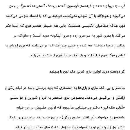
فرانسوا تروفو منتقد و فیلمساز فرانسوی گفته برخلاف آلمانی‌ها که مرگ را جدی
می‌گیرند و هیچ‌گاه با آن شوخی نمی‌کنند، فیلم‌هایی که با اجساد شوخی می‌کنند
مورد علاقه مخاطبان انگلیسی هستند)؛ جایی هم جنیفر (همسر هری که ابتدا فکر
می‌کند با بطری شیر به سر هری زده و هری اینگونه مرده است) و سام که در
بینابین ماجرا دلباخته هم شده‌ و خیلی جلو رفته‌اند، در می‌یابند که برای ازدواج به
گواهی مرگ هری نیاز دارند و بار دیگر جسد هری از خاک در می‌آید.
اگر دوست دارید اولین بازی شرلی مک لین را ببینید
ساختار روایی، فضاسازی و بازی‌ها به اتمسفری که باید پرتنش باشد در فیلم رنگی از
آرامش و بی‌قیدی می‌دهد، بخصوص بازی منحصر به فرد و شیرین و خواستنی
«شرلی مک لین» دختر ویرجینیایی هالیوود که اولین حضورش در این فیلمِ
بخصوص از پارامونت (در نقش جنیفر روگرز) نامزدی جایزه بفتا برای بهترین بازیگر
نقش اول زن را برای او به همراه دارد، جایزه‌ای که ۵ سال بعد با بازی در فیلم