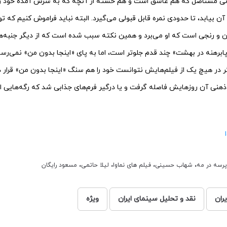
 زنی مستأصل که هم عاشق است و هم خسته از آنچه که به سرش آمده خود را م
 آن بیابد، تا حدودی نمره قابل قبولی می‌گیرد. البته نباید فراموش کنیم که
ن و رنجی است که او می‌برد و همین نکته سبب شده است که از دیگر جنبه‌ها
پابرهنه در بهشت» چند قدم جلوتر است، اما به پای «اینجا بدون من» نمی‌رس
در هیچ یک از فیلم‌هایش نتوانست خود را هم سنگ «اینجا بدون من» قرار دهد
هنی آن روزهایش فاصله گرفت و یا درگیر فرم‌های جذابی شد که رگه‌هایی از 
پرسه در مه
،
شهاب حسینی
،
فیلم های نماوا
،
لیلا حاتمی
،
مسعود رایگان
ران
نقد و تحلیل سینمای ایران
ویژه