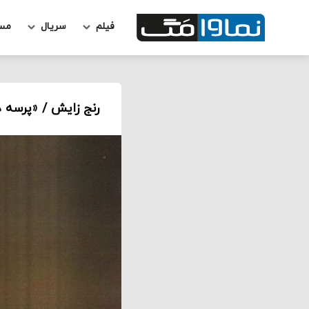
فیلم
سریال
مس
رنج زایش / «پرسه 