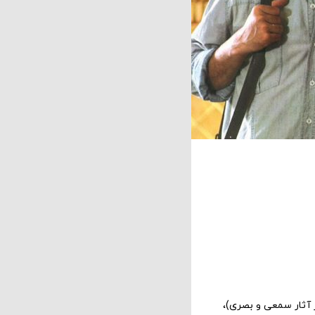
 آثار سمعی و بصری)،