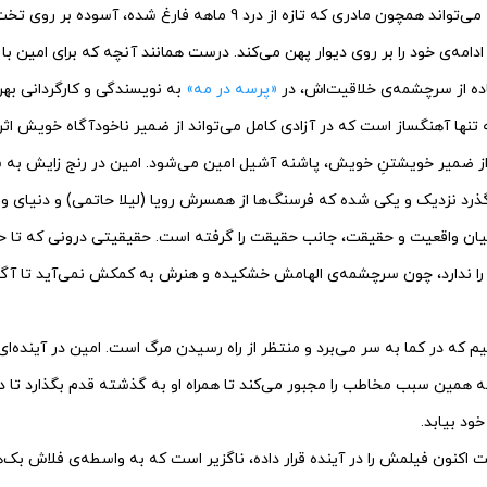
بگذارد. آن زمان است که می‌تواند همچون مادری که تازه از درد 9 ماهه فارغ
 ادامه‌ی خود را بر روی دیوار پهن می‌کند. درست همانند آنچه که برای امین 
اده از سرچشمه‌ی خلاقیت‌اش، در
«پرسه در مه»
به نویسندگی و کارگردانی بهر
تنها آهنگساز است که در آزادی کامل می‌تواند از ضمیر ناخودآگاه خویش اثر
از ضمیر خویشتنِ خویش، پاشنه آشیل امین می‌شود. امین در رنج زایش به سر 
رد نزدیک و یکی شده که فرسنگ‌ها از همسرش رویا (لیلا حاتمی) و دنیای و
میان واقعیت و حقیقت، جانب حقیقت را گرفته است. حقیقیتی درونی که تا حد
 را ندارد، چون سرچشمه‌ی الهامش خشکیده و هنرش به کمکش نمی‌آید تا آگاه
نیم که در کما به سر می‌برد و منتظر از راه رسیدن مرگ است. امین در آینده‌ا
 همین سبب مخاطب را مجبور می‌کند تا همراه او به گذشته قدم بگذارد تا د
خود بیابد.
 اکنون فیلمش را در آینده قرار داده، ناگزیر است که به واسطه‌ی فلاش بک‌ها 