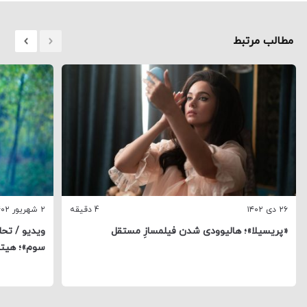
مطالب مرتبط
۲۶ دی ۱۴۰۲
4 دقیقه
۲ شهریور ۱۴۰۲
«پریسیلا»؛ هالیوودی شدن فیلمسازِ مستقل
ویدیو / تح
سوم»؛ هیتل