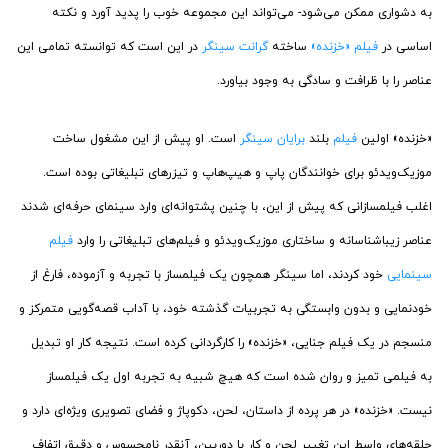
به دشواری ممکن می‌شود- می‌تواند این مجموعه خوب را پدید آورد و نکته
اساسی در
فیلم «خزنده»
ساخته
گرانت سینگر
در این است که توانسته تمامی این
عناصر را با ظرافت و سادگی به وجود بیاورد.
«خزنده» اولین
فیلم
بلند
برایان سینگر
است. او پیش از این مشغول ساخت
موزیک‌ویدئو برای خوانندگان پاپ و هیپ‌هاپ و تیزرهای تبلیغاتی بوده است.
اغلب فیلمسازانی که پیش از این، با چنین پشتوانه‌ای وارد سینمای حرفه‌ای شدند
عناصر زیباشناسانه و ساختاری موزیک‌ویدئو و فیلم‌های تبلیغاتی را وارد
فیلم
سینمایی
خود کردند، اما سینگر همچون یک فیلمساز با تجربه و آزموده، فارغ از
خودنمایی و بدون وابستگی به تجربیات گذشته خود، با آداب قصه‌گویی متمرکز و
منسجم در یک فیلم جنایی، «خزنده» را کارگردانی کرده است. نتیجه کار او تبدیل
به فیلمی تمیز و روان شده است که هیچ شبیه به تجربه اول یک فیلمساز
نیست. «خزنده» در هر پرده از داستان، لحن، دکوپاژ و فضای تصویری ویژه‌ای دارد و
حلقه‌های واسط این تغییر لحن و کار با دوربین، آنقدر نامحسوس و دقیق اتفاف