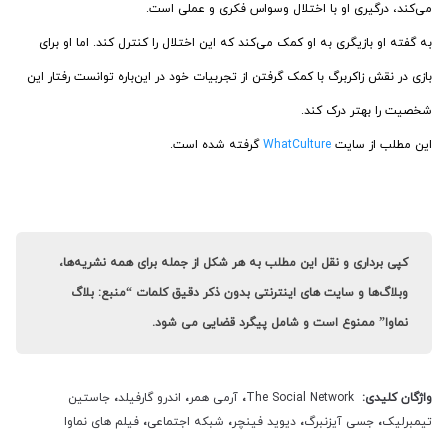
می‌کند، درگیری او با اختلال وسواس فکری و عملی است.
به گفته او بازیگری به او کمک می‌کند که این اختلال را کنترل کند. اما او برای
بازی در نقش زاکربرگ با کمک گرفتن از تجربیات خود در این‌باره توانست رفتار این
شخصیت را بهتر درک کند.
این مطلب از سایت
WhatCulture
گرفته شده است.
کپی برداری و نقل این مطلب به هر شکل از جمله برای همه نشریه‌ها،
وبلاگ‌ها و سایت های اینترنتی بدون ذکر دقیق کلمات “منبع: بلاگ
نماوا” ممنوع است و شامل پیگرد قضایی می شود.
واژگان کلیدی:
The Social Network
،
آرمی همر
،
اندرو گارفیلد
،
جاستین
تیمبرلیک
،
جسی آیزنبرگ
،
دیوید فینچر
،
شبکه اجتماعی
،
فیلم های نماوا