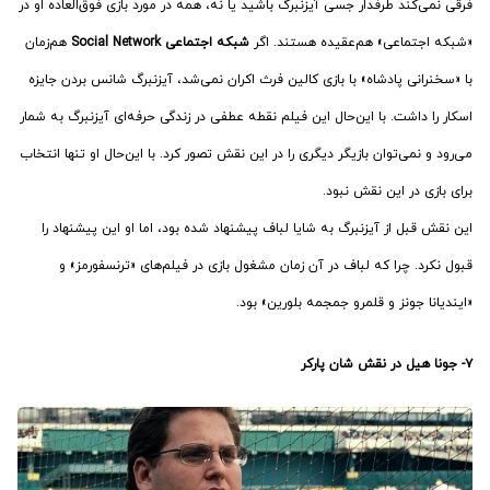
فرقی نمی‌کند طرفدار جسی آیزنبرگ باشید یا نه، همه در مورد بازی فوق‌العاده او در
«شبکه اجتماعی» هم‌عقیده هستند. اگر
شبکه اجتماعی Social Network
هم‌زمان
با «سخنرانی پادشاه» با بازی کالین فرث اکران نمی‌شد، آیزنبرگ شانس بردن جایزه
اسکار را داشت. با این‌حال این فیلم نقطه عطفی در زندگی حرفه‌ای آیزنبرگ به شمار
می‌رود و نمی‌توان بازیگر دیگری را در این نقش تصور کرد. با این‌حال او تنها انتخاب
برای بازی در این نقش نبود.
این نقش قبل از آیزنبرگ به شایا لباف پیشنهاد شده بود، اما او این پیشنهاد را
قبول نکرد. چرا که لباف در آن زمان مشغول بازی در فیلم‌های «ترنسفورمز» و
«ایندیانا جونز و قلمرو جمجمه بلورین» بود.
۷- جونا هیل در نقش شان پارکر