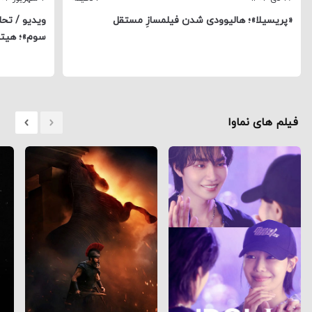
«پریسیلا»؛ هالیوودی شدن فیلمسازِ مستقل
ویدیو / تح
سوم»؛ هیتل
فیلم های نماوا