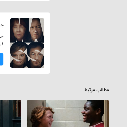
جر
جی
فر
مطالب مرتبط