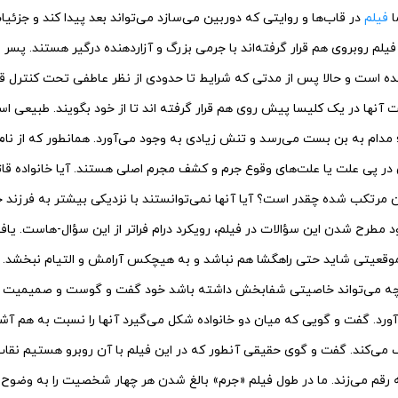
ا
فیلم
در قاب‌‌ها و روایتی که دوربین می‌‌سازد می‌‌تواند بعد پیدا کند و جزئ
ر فیلم روبروی هم قرار گرفته‌‌اند با جرمی بزرگ و آزاردهنده درگیر هستند. پس
نده است و حالا پس از مدتی که شرایط تا حدودی از نظر عاطفی تحت کنترل ق
 آنها در یک کلیسا پیش روی هم قرار گرفته اند تا از خود بگویند. طبیعی 
دام به بن بست می‌‌رسد و تنش زیادی به وجود می‌‌آورد. همانطور که از نام ف
 در پی علت یا علت‌‌های وقوع جرم و کشف مجرم اصلی هستند. آیا خانواده ق
مرتکب شده چقدر است؟ آیا آنها نمی‌‌توانستند با نزدیکی بیشتر به فرزند خ
ود مطرح شدن این سؤالات در فیلم، رویکرد درام فراتر از این سؤال-هاست. ی
وقعیتی شاید حتی راهگشا هم نباشد و به هیچکس آرامش و التیام نبخشد. 
نچه می‌‌تواند خاصیتی شفابخش داشته باشد خود گفت و گوست و صمیمیت و
ورد. گفت و گویی که میان دو خانواده شکل می‌‌گیرد آنها را نسبت به هم آشن
ف می‌‌کند. گفت و گوی حقیقی آنطور که در این فیلم با آن روبرو هستیم نقاب‌‌ها
نه رقم می‌‌زند. ما در طول فیلم «جرم» بالغ شدن هر چهار شخصیت را به وضوح م