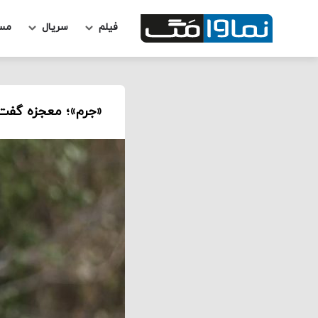
فیلم
سریال
مس
«جرم»؛ معجزه گفت‌