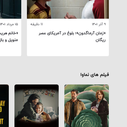
۹ آذر ۱۴۰۱
11 دقیقه
۱۵ مرداد ۱۴۰۱
«زمان آرماگدون»؛ بلوغ در آمریکای عصر
«خانم هری
ریگان
منویل و با
فیلم های نماوا