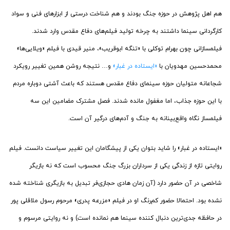
هم اهل پژوهش در حوزه جنگ بودند و هم شناخت درستی از ابزارهای فنی و سواد
کارگردانی سینما داشتند به چرخه تولید فیلم‌های دفاع مقدس وارد شدند.
فیلمسازانی چون بهرام توکلی با «تنگه ابوقریب»، منیر قیدی با فیلم «ویلایی‌ها»
محمدحسین مهدویان با
«ایستاده در غبار»
و… نتیجه روشن همین تغییر رویکرد
شجاعانه متولیان حوزه سینمای دفاع مقدس هستند که باعث آشتی دوباره مردم
با این حوزه جذاب، اما مغفول مانده شدند. فصل مشترک مضامین این سه
فیلمساز نگاه واقع‌بینانه به جنگ و آدم‌های درگیر آن است.
«ایستاده در غبار» را شاید بتوان یکی از پیشگامان این تغییر سیاست دانست. فیلم
روایتی تازه از زندگی یکی از سرداران بزرگ جنگ محسوب است که نه بازیگر
شاخصی در آن حضور دارد (آن زمان هادی حجازی‌فر تبدیل به بازیگری شناخته شده
نشده بود. احتمالا حضور کم‌رنگ او در فیلم «مزرعه پدری» مرحوم رسول ملاقلی پور
در حافظه جدی‌ترین دنبال کننده سینما هم نمانده است) و نه روایتی مرسوم و