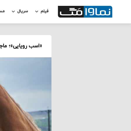
فیلم
سریال
مس
«اسب رویایی»؛ ماج