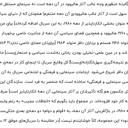
بته منظورم وجه غالب آثار هالیوود در آن دهه است نه سینمای مستقل امریک
سهل است از آثار غالبِ هالیوودی آن دهه متنفرم! همچنان که از دنیای سی
[وجهی که برداران دافر، به عنوان بخشی انکارناپذیر از دهه ۱۹۸۰، به این سریا
خاص سینما»، آثار دهه‌ی ۱۹۷۰ هالیوود و همچنین فضای سیاسی آن دهه از جذابیت خاصی برخو
 در ۱۹۴۹ منتشر شد و در عینِ علمی-تخیلی بودن، رمانی به‌شدت سیاسی و استعاری‌ست]
ان دافر شروع می‌شود. ارجاعاتِ سینمایی و فرهنگی و اجتماعی سریال به آن ده
سی سینمایی و فرهنگی» ساخته است که منحصر به فرد است. سازندگانِ این
جکسون هم [که تأثیرشان بر آثار سینمایی آن دهه انکارناپذیر است] صرف‌نظ
 به کار خود افزوده‌اند. در مجموع باید بگویم که «اتفاقات عجیب» به رغم واب
شدید برداران دافر به دهه ۱۹۸۰، در بازآفرینی آثار آن دهه، به «قوام و دوام» دو دهه‌ی بعدی 
سهل‌انگارا