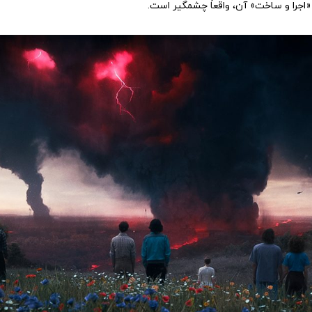
 «اجرا و ساخت» آن، واقعاً چشمگیر است.