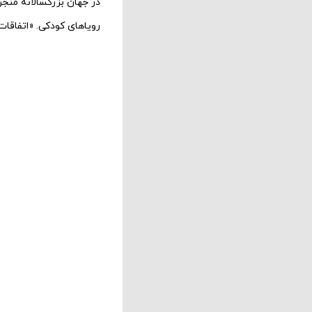
در جهان بزرگسالانه منج
رویاهای کودکی. «اتفاقا