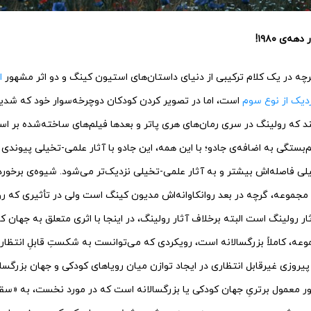
ه‌ی ۱۹۸۰!
چه در یک کلام ترکیبی از دنیای داستان‌های استیون کینگ و دو اثر مشهور
ا
زدیک از نوع سوم
است، اما در تصویر کردن کودکان دوچرخه‌سوار خود که شدیداً
 که رولینگ در سری رمان‌های هری پاتر و بعدها فیلم‌های ساخته‌شده بر اسا
ستگی به اضافه‌ی جادو؛ با این همه، این جادو با آثار علمی‌-تخیلی پیوندی
خیلی فاصله‌اش بیشتر و به آثار علمی-تخیلی نزدیک‌تر می‌شود. شیوه‌ی برخورد 
ن مجموعه، گرچه در بعد روانکاوانه‌اش مدیون کینگ است ولی در تأثیری که 
 آثار رولینگ است البته برخلاف آثار رولینگ، در اینجا با اثری متعلق به جهان 
عه، کاملاً بزرگسالانه است، رویکردی که می‌توانست به شکستِ قابلِ انتظاری 
ه پیروزی غیرقابل انتظاری در ایجاد توازن میان رویاهای کودکی و جهان بزرگسال
ور معمول برتریِ جهان کودکی یا بزرگسالانه است که در مورد نخست، به «سق