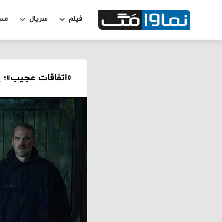
فیلم
سریال
مس
«اتفاقات عجیب»؛ پا