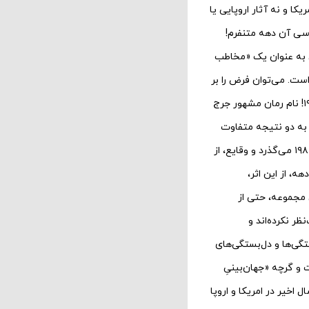
ا و نه آثار اروپایی یا
اسی آن دهه متنفرم!
ل اضافه کرده‌اند] برای من به عنوان یک «مخاطب
ردار است. می‌توان فرض را بر
این گرفت که چون من متولد ۱۹۶۸ هستم و برداران دافر متولد ۱۹۸۴ [برای‌تان معنای خاصی ندارد؟! ۱۹۸۴! نام رمان مشهور جرج
 ما به دو نتیجه متفاوت
رسیده‌ایم! [گرچه به گمانم نتیجه‌گیری سهل‌انگارانه‌ای‌ست!] کل وقایع سریال تا اینجای کار در دهه‌ی ۱۹۸۰ می‌گذرد و وقایع، از
ه، از این اثر،
 مجموعه، حتی از
ر نکرده‌اند و
ستگی‌ها و دل‌بستگی‌های
متکی‌ست و گرچه «جهان‌بینیِ
نه و بسیار محدود» این مجموعه، کلاً خوشایندم نیست [در مقایسه با سریال‌های موفق ۱۲ سال اخیر در امریکا و اروپا