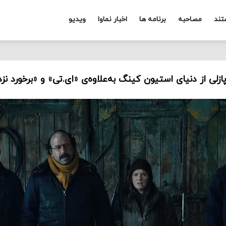
تند
مصاحبه
برنامه ها
اخبار نماوا
ویدیو
زلی از دنیای استیون کینگ به‌علاوه‌ی «ای.تی» و «برخورد نز