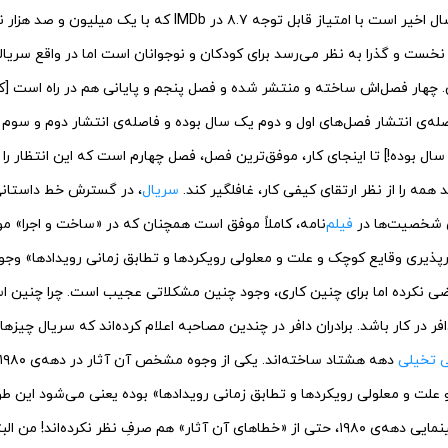
های محبوب ۶ سال اخیر است با امتیاز قابل توجه ۸.۷ در IMDb که
نخست و گذرا به نظر می‌رسد برای کودکان و نوجوانان است اما در واقع سریال
ن. چهار فصل‌اش ساخته و منتشر شده و فصل پنجم و پایانی هم در راه است [ک
! از سال ۲۰۱۶، فاصله‌ی انتشار فصل‌های اول و دوم یک سال بوده و فاصله‌ی انتشار دوم و 
ال بوده!] تا اینجای کار، موفق‌ترین فصل، فصل چهارم است که این انتظار را 
 همه را از نظر ارتقای کیفی کار، غافلگیر کند.
سریال
، در گسترش خط داستان
ی شخصیت‌ها در
فیلم‌
نامه، کاملاً موفق است همچنان که در «ساخت و اجرا» م
پذیری وقایع کوچک و علت و معلولی رویکردها و تطابق زمانی رویدادها» وجود 
اراضی نکرده اما برای چنین کاری، وجود چنین مشکلاتی عجیب است. چرا چنین
ر در کار باشد. برادران دافر در چندین مصاحبه اعلام کرده‌اند که سریال چیز
ی تخیلی
علت و معلولی رویکردها و تطابق زمانی رویدادها» بوده یعنی می‌شود این طو
دافر در بازآفرینی آثار سینمایی دهه‌ی ۱۹۸۰، حتی از «خطاهای آن آثار» هم صرفِ نظر نکرده‌ا