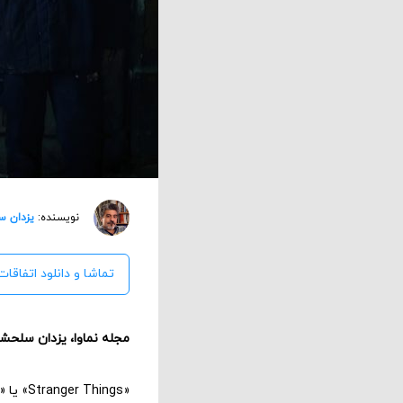
نویسنده:
یزدان س
تماشا و دانلود اتفاقا
مجله نماوا، یزدان سلحشو
«Stranger Things» یا «چیزهای عجیب» یا