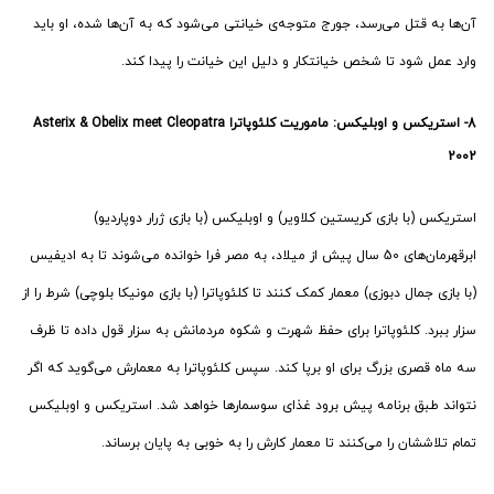
آن‌ها به قتل می‌رسد، جورج متوجه‌ی خیانتی می‌شود که به آن‌ها شده، او باید
وارد عمل شود تا شخص خیانتکار و دلیل این خیانت را پیدا کند.
8-
استریکس و اوبلیکس: ماموریت کلئوپاترا
Asterix & Obelix meet Cleopatra
2002
استریکس (با بازی کریستین کلاویر) و اوبلیکس (با بازی ژرار دوپاردیو)
ابرقهرمان‌های 50 سال پیش از میلاد، به مصر فرا خوانده می‌شوند تا به ادیفیس
(با بازی جمال دبوزی) معمار کمک کنند تا کلئوپاترا (با بازی مونیکا بلوچی) شرط را از
سزار ببرد. کلئوپاترا برای حفظ شهرت و شکوه مردمانش به سزار قول داده تا ظرف
سه ماه قصری بزرگ برای او برپا کند. سپس کلئوپاترا به معمارش می‌گوید که اگر
نتواند طبق برنامه پیش برود غذای سوسمارها خواهد شد. استریکس و اوبلیکس
تمام تلاششان را می‌کنند تا معمار کارش را به خوبی به پایان برساند.