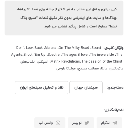
این فیلم سه اپیزود دارد که همگی‌شان درباره‌ی عشق است. در اپیزود آخر، وایولا،
یک رقاص (با بازی مونیکا بلوچی) به مرد سالخورده‌ای (با بازی رابرت دنیرو) کمک
می‌کند تا جوانی‌ و طراوتش را بازیابد.
منبع سایت
monicabellucci
کپی برداری و نقل این مطلب به هر شکل از جمله برای همه نشریه‌ها،
وبلاگ‌ها و سایت های اینترنتی بدون ذکر دقیق کلمات “منبع: بلاگ
نماوا” ممنوع است و شامل پیگرد قضایی می شود.
واژگان کلیدی:
Secret
،
On The Milky Road
،
Malena
،
Don’t Look Back
Agents
،
Shoot ‘Em Up
،
Spectre
،
The ages if love
،
The irreversible
،
The