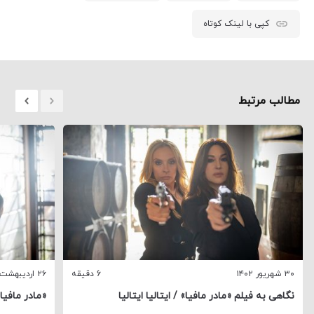
The passion of the Christ
،
Matrix Revolutions
،
اسپکتر
،
انقلاب‌های
ماتریکس
،
مالنا
،
مصائب مسیح
،
مونیکا بلوچی
سینمای جهان
نقد و تحلیل سینمای ایران
دسته‌بندی:
اشتراک‌گذاری:
تلگرام
توییتر
واتس اپ
کپی با لینک کوتاه
مطالب مرتبط