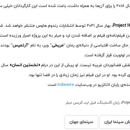
سال ۲۰۱۸ را برای آن‌ها به همراه داشت، باعث شده است این کارگردانان خیلی 
Project H
، بهار سال ۲۰۲۱ توسط انتشارات رندوم هاوس منتشر خواهد ش
 فیلم‌نامه‌ی فیلم بر اضافه شدن لرد و میلر به این پروژه اصرار ورزیده است.
 حال ساخت اقتباسی از دنباله‌ی رمان “
مریخی
” ویر، به نام “
آرتمیس
” بودند
ر اولویت قرار گرفته است.
نقش فضانوردان غریبه نیست. او پیش از این در درام
«نخستین انسان»
سال ۲۰۱۸
 کرده بود. او در این فیلم نیز زمان زیادی را در فضا تنها بود.
ته‌ی رایان لاتانزیو در وب‌سایت
indiewire
‌است.
Proje
،
رایان گاسلینگ
،
فیل لرد
،
کریس میلر
رش سینما ایران
سینمای جهان