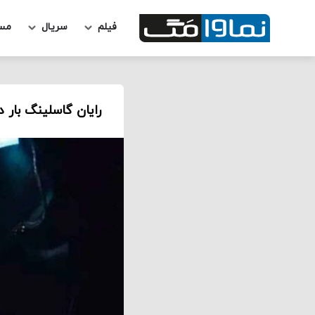
فیلم
سریال
مس
رایان گاسلینگ بار 