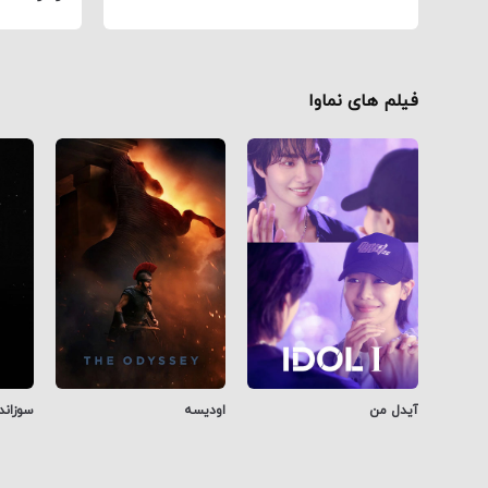
فیلم های نماوا
آیدل من
اودیسه
سوزاند