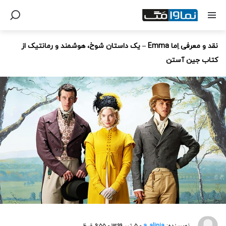
نقد و معرفی اِما Emma – یک داستان شوخ، هوشمند و رمانتیک از
کتاب جین آستن
نویسنده:
a_alinia
- ۵ تیر ۱۳۹۹ - ۹:۵۵ ق.ظ