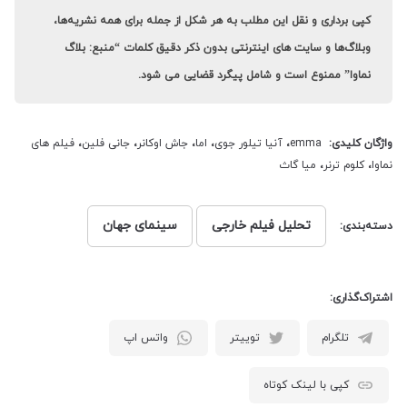
کپی برداری و نقل این مطلب به هر شکل از جمله برای همه نشریه‌ها،
وبلاگ‌ها و سایت های اینترنتی بدون ذکر دقیق کلمات “منبع: بلاگ
نماوا” ممنوع است و شامل پیگرد قضایی می شود.
واژگان کلیدی:
emma
،
آنیا تیلور جوی
،
اما
،
جاش اوکانر
،
جانی فلین
،
فیلم های
نماوا
،
کلوم ترنر
،
میا گاث
تحلیل فیلم خارجی
سینمای جهان
دسته‌بندی:
اشتراک‌گذاری:
تلگرام
توییتر
واتس اپ
کپی با لینک کوتاه