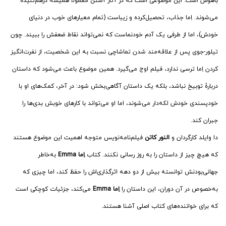
باهوش است. این موضوعی است که در آثار آستن معمولا همیشه درهم‌تنیده
می‌شوند. اِما جذاب، تحصیل‌کرده و زیباست (تمام معیارهای خوب در دنیای
خودش)، اما از طرفی یک آدم خودنماست که نمی‌تواند نقاط ضعفش را ببیند. چون
تیلور-جوی پس از علاقه‌مند شدن تماشاچی نسبت به این شخصیت، از نفرت‌انگیز
کردن اِما ترسی ندارد، فیلم اوج می‌گیرد. همین موضوع باعث می‌شود که داستان
دربارهٔ توبیخ نباشد، بلکه یک داستان آگاهی‌بخش شود: در آخر، کمک‌های او با
خودپسندی خودش لکه‌دار می‌شوند، اما او می‌تواند با کارهای خوبش بدی‌ها را
جبران کند.
دا وایلد کارگردان و
النور کاتن
فیلم‌نامه‌نویس متوجه اهمیت این موضوع هستند
که هیچ چیز از داستان را به روز رسانی نکنند. کتاب
اِما Emma
به‌خاطر
جهانی‌بودنش توانسته بیش از دو دهه اثرگذاری‌اش را حفظ کند، اما چیزی که
به‌خصوص در آن دوران، این داستان را
اِما Emma
می‌کند، جزئیات کوچکی است
که برای خواننده‌های کتاب اصلی آشنا هستند.