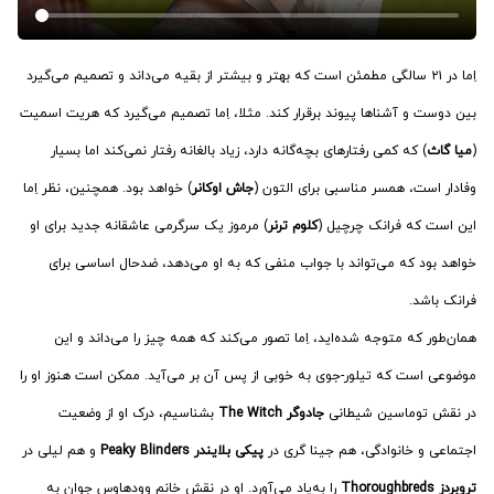
اِما در ۲۱ سالگی مطمئن است که بهتر و بیشتر از بقیه می‌داند و تصمیم می‌گیرد
بین دوست و آشناها پیوند برقرار کند. مثلا، اِما تصمیم می‌گیرد که هریت اسمیت
(
میا گاث
) که کمی رفتارهای بچه‌گانه دارد، زیاد بالغانه رفتار نمی‌کند اما بسیار
وفادار است، همسر مناسبی برای التون (
جاش اوکانر
) خواهد بود. همچنین، نظر اِما
این است که فرانک چرچیل (
کلوم ترنر
) مرموز یک سرگرمی عاشقانه جدید برای او
خواهد بود که می‌تواند با جواب منفی که به او می‌دهد، ضدحال اساسی برای
فرانک باشد.
همان‌طور که متوجه شده‌اید، اِما تصور می‌کند که همه چیز را می‌داند و این
موضوعی است که تیلور-جوی به خوبی از پس آن بر می‌آید. ممکن است هنوز او را
در نقش توماسین شیطانی
جادوگر The Witch
بشناسیم، درک او از وضعیت
اجتماعی و خانوادگی، هم جینا گری در
پیکی بلایندر Peaky Blinders
و هم لیلی در
تروبردز Thoroughbreds
را به‌یاد می‌آورد. او در نقش خانم وودهاوس جوان به