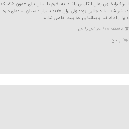
اشراف‌زادۀ اون زمان انگلیس باشه. به نظرم داستان برای همون 1815 که
منتشر شد شاید جالبی بوده ولی برای 2020 بسیار داستان ساده‌ای داره
و برای افراد غیر بریتانیایی جذابیت خاصی نداره.
Last edited 5 سال قبل by علی
پاسخ
دانلود اپلیکیشن نماوا
تماس با ما
درباره نماوا
سایت نماوا
تمامی حقوق متعلق به نماوا مگ بوده و بازنشر آن تنها با ذکر و لینک به منبع مجاز است.
نسخه 1.2.20