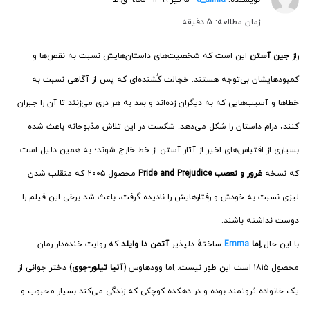
زمان مطالعه: 5 دقیقه
راز
جین آستن
این است که شخصیت‌های داستان‌‌هایش نسبت به نقص‌ها و
کمبودهایشان بی‌توجه هستند. خجالت کُشنده‌ای که پس از آگاهی نسبت به
خطاها و آسیب‌هایی که به دیگران زده‌اند و بعد به هر دری می‌زنند تا آن را جبران
کنند، درام داستان را شکل می‌دهد. شکست در این تلاش مذبوحانه باعث شده
بسیاری از اقتباس‌های اخیر از آثار آستن از خط خارج شوند؛ به همین دلیل است
که نسخه
غرور و تعصب Pride and Prejudice
محصول ۲۰۰۵ که منقلب شدن
لیزی نسبت به خودش و رفتارهایش را نادیده گرفت، باعث شد برخی این فیلم را
دوست نداشته باشند.
با این حال
اِما
Emma
ساختهٔ دلپذیر
آتمن دا وایلد
که روایت خنده‌دار رمان
محصول ۱۸۱۵ است این طور نیست. اِما وودهاوس (
آنیا تیلور-جوی
) دختر جوانی از
یک خانواده ثروتمند بوده و در دهکده کوچکی که زندگی می‌کند بسیار محبوب و