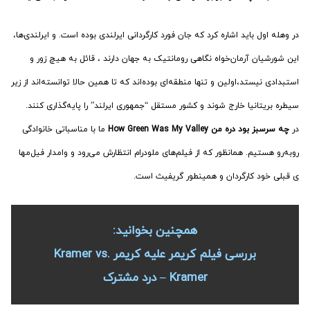
در وهله اول باید اشاره کرد که جان فورد کارگردانی ایرلندی بوده است. و ایرلندی‌ها،
این شورشیان آرمان­‌خواه نگاهی رومانتیک به جهان دارند ، قائل به هیچ زور و
استبدادی نیستد،اولین و تنها منطقه‌­ای بوده‌­اند که تا همین حالا توانسته‌­اند از زیر
سیطره بریتانیا خارج شوند و کشور مستقل “جمهوری ایرلند” را پایه­‌گذاری کنند.
در
چه سرسبز بود دره من
How Green Was My Valley
ما با مناسباتی خانوادگی
روبه‌­رو هستیم. همانظور که از فیلم‌های ملودرام انتظارش می­‌رود و وام­دار فیل‌م­ها
ی قبلی خود کارگردان و همینطور گریفیث است.
همچنین بخوانید:
بررسی فیلم کریمر علیه کریمر Kramer vs.
Kramer – درد مشترک