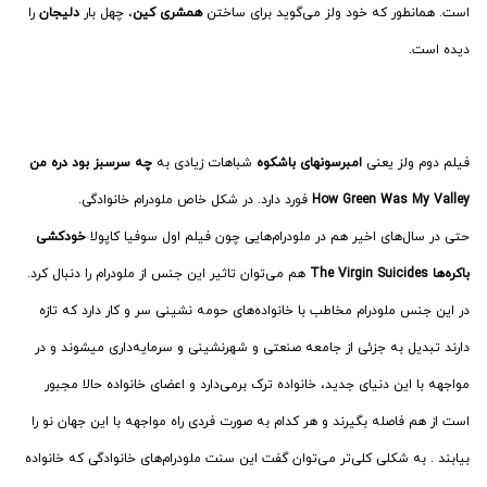
است. همانطور که خود ولز می­‌گوید برای ساختن
همشری کین
، چهل بار
دلیجان
را
دیده است.
فیلم دوم ولز یعنی
امبرسون­های باشکوه
شباهات زیادی به
چه سرسبز بود دره من
How Green Was My Valley
فورد دارد. در شکل خاص ملودرام خانوادگی.
حتی در سال‌­های اخیر هم در ملودرام­‌هایی چون فیلم اول سوفیا کاپولا
خودکشی
باکره‌­ها
‌The Virgin Suicides
هم می­‌توان تاثیر این جنس از ملودرام را دنبال کرد.
در این جنس ملودرام مخاطب با خانواده‌های حومه نشینی سر و کار دارد که تازه
دارند تبدیل به جزئی از جامعه صنعتی و شهرنشینی و سرمایه­‌داری می­شوند و در
مواجهه با این دنیای جدید، خانواده ترک برمی‌­دارد و اعضای خانواده حالا مجبور
است از هم فاصله بگیرند و هر کدام به صورت فردی راه مواجهه با این جهان نو را
بیابند . به شکلی کلی­‌تر می­‌توان گفت این سنت ملودرام‌­های خانوادگی که خانواده