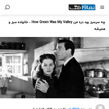
چه سرسبز بود دره من How Green Was My Valley – خانواده سبز و
همیشه
نویسنده:
a_alinia
- ۳۰ شهریور ۱۳۹۹ - ۷:۰۴ ق.ظ