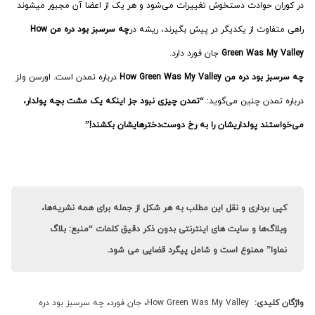
در کوران حوادث دستخوش تغییرات می‌شود و هر یک از اعضا آن مجبور می­شوند
راهی متفاوت از یکدیگر در پیش بگیرند، ریشه در
چه سرسبز بود دره من How
Green Was My Valley
جان فورد دارد.
چه سرسبز بود دره من How Green Was My Valley
درباره تمدن است. اورسن ولز
درباره تمدن چنین می­‌گوید:
“تمدن چیزی نبود جز اینکه یک مشت بچه پولدار،
می­‌خواستند پولداریشان را به رخ دوست‌­دخترهایشان بکشند!”
کپی برداری و نقل این مطلب به هر شکل از جمله برای همه نشریه‌ها،
وبلاگ‌ها و سایت های اینترنتی بدون ذکر دقیق کلمات “منبع: بلاگ
نماوا” ممنوع است و شامل پیگرد قضایی می شود.
واژگان کلیدی:
How Green Was My Valley
،
جان فورد
،
چه سرسبز بود دره