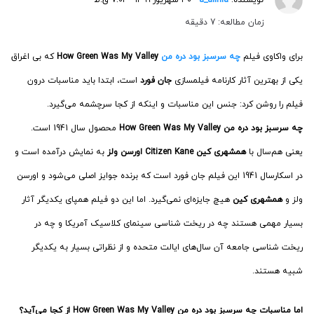
زمان مطالعه: 7 دقیقه
برای واکاوی فیلم
چه سرسبز بود دره من
How Green Was My Valley
که بی­ اغراق
یکی از بهترین آثار کارنامه فیلمسازی
جان فورد
است، ابتدا باید مناسبات درون
فیلم را روشن کرد: جنس این مناسبات و اینکه از کجا سرچشمه می­‌گیرد.
چه سرسبز بود دره من
How Green Was My Valley
محصول سال 1941 است.
یعنی هم‌­سال با
همشهری کین Citizen Kane
اورسن ولز
به نمایش درآمده است و
در اسکارسال 1941 این فیلم جان فورد است که برنده جوایز اصلی می‌شود و اورسن
ولز و
همشهری کین
هیچ جایز‌ه‌­ای نمی‌­گیرد. اما این دو فیلم همپای یکدیگر آثار
بسیار مهمی هستند چه در ریخت شناسی سینمای کلاسیک آمریکا و چه در
ریخت شناسی جامعه آن سال­‌های ایالت متحده و از نظراتی بسیار به یکدیگر
شبیه هستند.
اما مناسبات
چه سرسبز بود دره من
How Green Was My Valley
از کجا می­‌آید؟