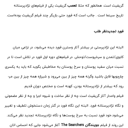
گریفیث است. همانطور که مثلا
تعصب
گریفیث یکی از فیلم­‌های نژادپرستانه
تاریخ سینما است . جالب است که فورد حتی بازیگر چند فیلم گریفیث بوده‌­است.
فورد تجدیدنظر طلب
البته این نژادپرستی در بیشتر آثار وسترن فورد دیده می­‌شود، در نزاعی میان
کابوی/تمدن و سرخپوست/توحش. در فیلم‌های دوره اول فورد در تلاش است تا در
نسبت میان سفید پوستان و سرخ پوستان به مخاطبش بگوید که باید به یکسری
چارچوب­ها قایل باشید وگرنه همه چیز از بین می­‌رود و شیرازه همه چیز از بین می­
رود که بیشتر از نژادپرستانه بودن، کهنه است و مختص دوران قدیم.
فیلم وامدار آثار گریفیث است چه از نظر ساخت و شیوه اجرا و چه از نظر مضمونی
و نگاه نژادپرستانه فورد. البته این نگاه فورد در گذر زمان دستخوش تلطیف و تغییر
می‌شود.خود فورد نسبت به سرخ پوست‌ها و نگاه نژادپرستانه تجدید نظر می‌کند.
این روند از فیلم
جویندگان
The Searchers
آغاز می‌شود جایی که احساس اتان