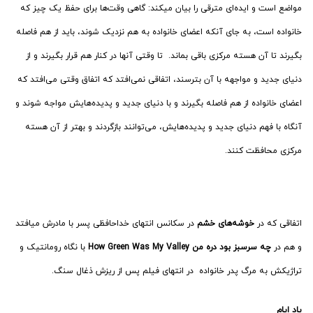
مواضع است و ایده‌­ای مترقی را بیان می­کند: گاهی وقت‌­ها برای حفظ یک چیز که
خانواده است، به جای آنکه اعضای خانواده به هم نزدیک شوند، باید از هم فاصله
بگیرند تا آن هسته مرکزی باقی بماند. تا وقتی آنها در کنار هم قرار بگیرند و از
دنیای جدید و مواجهه با آن بترسند، اتفاقی نمی‌­افتد که اتفاق وقتی می‌­افتد که
اعضای خانواده از هم فاصله بگیرند و با دنیای جدید و پدیده‌هایش مواجه شوند و
آنگاه با فهم دنیای جدید و پدیده‌هایش، می‌­توانند بازگردند و بهتر از آن هسته
مرکزی محافظت کنند.
اتفاقی که در
خوشه‌­های خشم
در سکانس انتهای خداحافظی پسر با مادرش می­افتد
و هم در
چه سرسبز بود دره من How Green Was My Valley
با نگاه رومانتیک­ و
تراژیکش به مرگ پدر خانواده در انتهای فیلم پس از ریزش ذغال سنگ.
یاد ایام