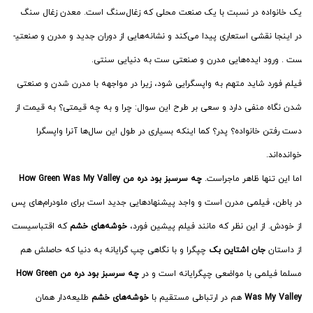
یک خانواده در نسبت با یک صنعت محلی که زغال‌­سنگ است. معدن زغال سنگ
در اینجا نقشی استعاری پیدا می­‌کند و نشانه‌هایی از دوران جدید و مدرن و صنعتی­
ست . ورود ایده­‌هایی مدرن و صنعتی ست به دنیایی سنتی.
فیلم فورد شاید متهم به واپسگرایی شود، زیرا در مواجهه با مدرن شدن و صنعتی
شدن نگاه منفی دارد و سعی بر طرح این سوال: چرا و به چه قیمتی؟ به قیمت از
دست رفتن خانواده؟ پدر؟ کما اینکه بسیاری در طول این سال­‌ها آنرا واپسگرا
خوانده‌­اند.
اما این تنها ظاهر ماجراست.
چه سرسبز بود دره من How Green Was My Valley
در باطن، فیلمی مدرن است و واجد پیشنهادهایی جدید است برای ملودرام‌های پس
از خودش. از این نظر که مانند فیلم پیشین فورد،
خوشه‌­های خشم
که اقتباسی­ست
از داستان
جان اشتاین بک
چپ­گرا و با نگاهی چپ گرایانه به دنیا که حاصلش هم
مسلما فیلمی با مواضعی چپ­گرایانه است و در
چه سرسبز بود دره من How Green
Was My Valley
هم در ارتباطی مستقیم با
خوشه‌های خشم
طلیعه‌­دار همان