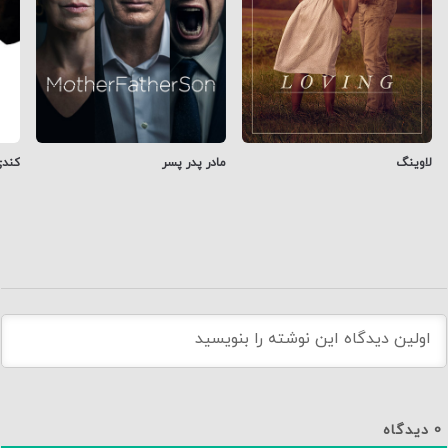
لاوینگ
مادر پدر پسر
کندی
0
دیدگاه