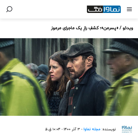
ویدئو / «پسرمن»؛ کشفِ رازِ یک ماجرای مرموز
نویسنده:
مجله نماوا
- ۳ آذر ۱۴۰۰ - ۱۰:۰۴ ق.ظ