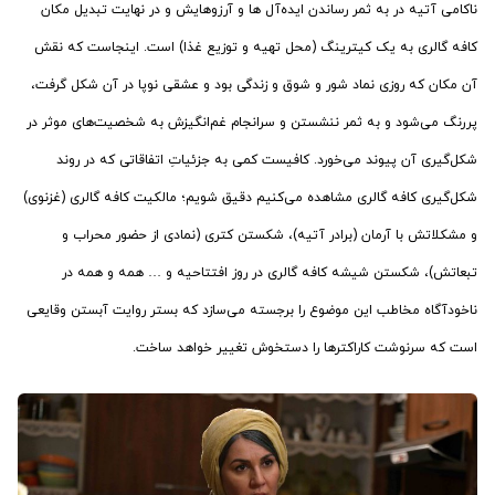
ناکامی آتیه در به ثمر رساندن ایده‌آل ها و آرزوهایش و در نهایت تبدیل مکان
کافه گالری به یک کیترینگ (محل تهیه و توزیع غذا) است. اینجاست که نقش
آن مکان که روزی نماد شور و شوق و زندگی بود و عشقی نوپا در آن شکل گرفت،
پررنگ می‌شود و به ثمر ننشستن و سرانجام غم‌انگیزش به شخصیت‌های موثر در
شکل‌گیری آن پیوند می‌خورد. کافیست کمی به جزئیاتِ اتفاقاتی که در روند
شکل‌گیری کافه گالری مشاهده می‌کنیم دقیق شویم؛ مالکیت کافه گالری (غزنوی)
و مشکلاتش با آرمان (برادر آتیه)، شکستن کتری (نمادی از حضور محراب و
تبعاتش)، شکستن شیشه کافه گالری در روز افتتاحیه و … همه و همه در
ناخودآگاه مخاطب این موضوع را برجسته می‌سازد که بستر روایت آبستن وقایعی
است که سرنوشت کاراکترها را دستخوش تغییر خواهد ساخت.