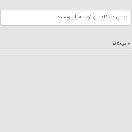
0
دیدگاه
دانلود اپلیکیشن نماوا
تماس با ما
درباره نماوا
سایت نماوا
تمامی حقوق متعلق به نماوا مگ بوده و بازنشر آن تنها با ذکر و لینک به منبع مجاز است.