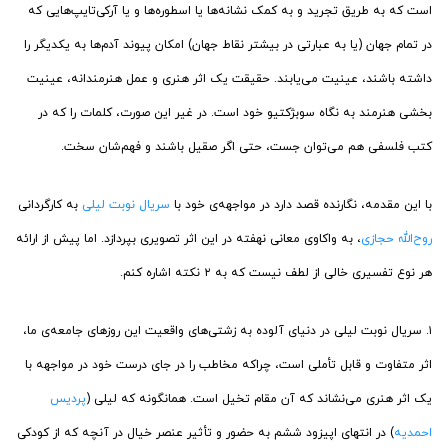
است که به طریق تجرید و به کمک نشانه‌ها یا اسطوره‌ها و یا آرکی‌تایپ‌هایی که
در تمام جهان (یا به عبارتی در بیشتر نقاط جهان) امکان پیوند آدم‌ها به یکدیگر را
داشته‌ باشند، عینیت می‌یابند. حقیقت یک اثر هنری و عمل هنرمندانه، عینیت
بخشی هنرمند به نگاه سوبژکتیو خود است. در غیر این صورت، کلمات را که در
کتب فلسفی هم می‌توان جست، حتی اگر صقیل باشند و فهم‌شان سخت.
با این مقدمه، نگارنده قصد دارد در مواجهه‌ی خود با
سریال نوبت لیلی
به کارگردانی
روح‌الله حجازی
، به واکاوی معانی نهفته در این اثر تصویری بپردازد. اما پیش از ارائه
هر نوع تفسیری خالی از لطف نیست که به ۲ نکته اشاره کنم.
۱.
سریال نوبت لیلی در دنیای آلوده به زشتی‌های واقعیت این روزهای جامعه‌ی ما،
اثر متفاوت و قابل تأملی است، چراکه مخاطب را در جای درست خود در مواجهه با
یک اثر هنری می‌نشاند که آن مقام تخیل است. همانگونه که لیلی (
پردیس
احمدیه
) در انتهای اپیزود ششم به حضور و تأثیر عنصر خیال در آنچه که از کودکی