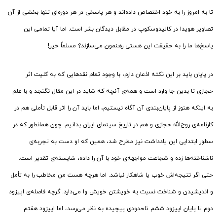
تا به امروز را به خود اختصاص داده‌اند و هر پاسخی در هر دوره‌ای تنها بخشی از آن
تصاویر هویدا در کالیدوسکوپ در مقابل دیدگان بشر است. اما آیا تمامی این
پاسخ‌ها ما را به حقیقت این هستی رهنمون می‌سازند؟ مسلماً خیر!
در پایان باید بر این نکته اذعان دارم، با وجود تمام نقدهایی که به کلیت اثر
حجازی تا بدین جا وارد است و همه‌ی آنچه که شاید در این مقال نگنجد و با علم
به اینکه هنوز از پایان‌بندی آن آگاه نیستیم، اما باید آن را اثر قابل تأملی هم در
کارنامه‌ی روح‌الله حجازی و هم در تاریخ سینمای ایران بدانیم. چون همانطور که در
سطور ابتدایی این یادداشت نیز مطرح شد، همین که او دست به تجربه‌ی
ناشناخته‌ها زده و شجاعت مواجهه‌ی خود با آن را داده، شایسته‌ی تقدیر است.
حتی اگر نتیجه‌اش خوب یا شاهکار نباشد. اما هرچه هست منِ مخاطب را به تأمل
و اندیشیدن و شناخت نسبت به خویشتن خویش وا می‌دارد. گرچه فاصله‌ی اپیزود
دوم تا پایان اپیزود ششم تاحدودی پیچیده به نظر می‌رسد، اما اپیزود هفتم