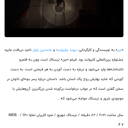
«
جن
» به نویسندگی و کارگردانی
دیوید چاربونیه
و
جاستین پاول
نامزد دریافت جایزه
جشنواره بین‌المللی کلیولند بود. فیلم «جن» ترسناک است چون به قلمرو
ناشناخته‌ها وارد می‌شود و درباره به دست آوردن به هر قیمتی است. به دست
آوردنی که شاید بهایش روح پاک انسان باشد. داستان درباره پسر بچه‌ای ناتوان در
سخن گفتن است که در جواب درخواست برآورده شدن بزرگترین آرزوهایش با
موجودی شرور و ترسناک مواجه می‌شود که…
سال ساخت ۲۰۲۱ / ۸۲ دقیقه / ترسناک مهیج / نمره کاربران نماوا ۶۰٪ / IMDB :
4.7