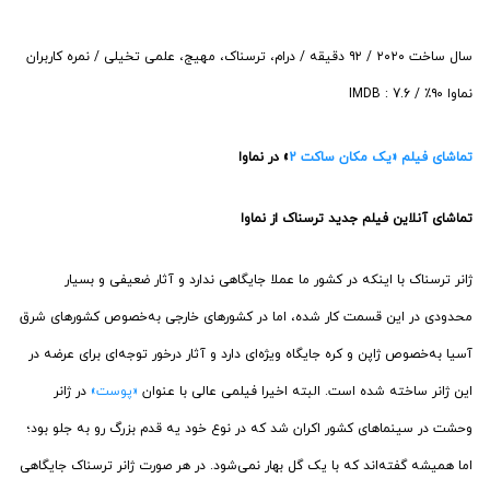
سال ساخت ۲۰۲۰ / ۹۲ دقیقه / درام، ترسناک، مهیج، علمی تخیلی / نمره کاربران
نماوا ۹۰٪ / IMDB : 7.6
تماشای فیلم «یک مکان ساکت 2
» در نماوا
تماشای آنلاین فیلم جدید ترسناک از نماوا
ژانر ترسناک با اینکه در کشور ما عملا جایگاهی ندارد و آثار ضعیفی و بسیار
محدودی در این قسمت کار شده، اما در کشورهای خارجی به‌خصوص کشورهای شرق
آسیا به‌خصوص ژاپن و کره جایگاه ویژه‌ای دارد و آثار درخور توجه‌ای برای عرضه در
این ژانر ساخته شده است. البته اخیرا فیلمی عالی با عنوان
«پوست»
در ژانر
وحشت در سینماهای کشور اکران شد که در نوع خود یه قدم بزرگ رو به جلو بود؛
اما همیشه گفته‌اند که با یک گل بهار نمی‌شود. در هر صورت ژانر ترسناک جایگاهی