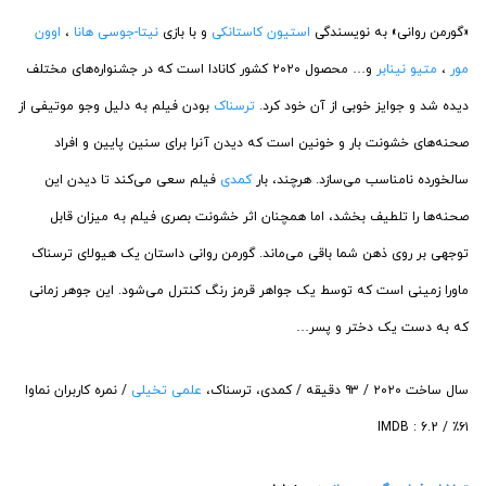
«گورمن روانی» به نویسندگی
استیون کاستانکی
و با بازی
نیتا-جوسی هانا
،
اوون
مور
،
متیو نینابر
و… محصول ۲۰۲۰ کشور کانادا است که در جشنواره‌های مختلف
دیده شد و جوایز خوبی از آن خود کرد.
ترسناک
بودن فیلم به دلیل وجو موتیفی از
صحنه‌های خشونت بار و خونین است که دیدن آنرا برای سنین پایین و افراد
سالخورده نامناسب می‌سازد. هرچند، بار
کمدی
فیلم سعی می‌کند تا دیدن این
صحنه‌ها را تلطیف بخشد، اما همچنان اثر خشونت بصری فیلم به میزان قابل
توجهی بر روی ذهن شما باقی می‌ماند. گورمن روانی داستان یک هیولای ترسناک
ماورا زمینی است که توسط یک جواهر قرمز رنگ کنترل می‌شود. این جوهر زمانی
که به دست یک دختر و پسر…
سال ساخت ۲۰۲۰ / ۹۳ دقیقه / کمدی، ترسناک،
علمی تخیلی
/ نمره کاربران نماوا
۶۱٪ / IMDB : 6.2