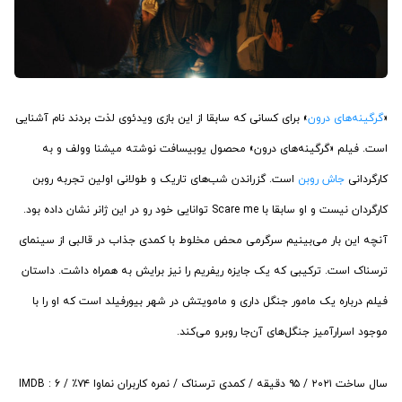
«
گرگینه‌های درون
» برای کسانی که سابقا از این بازی ویدئوی لذت بردند نام‌ آشنایی
است. فیلم «گرگینه‌های درون» محصول یوبیسافت نوشته میشنا وولف و به
کارگردانی
جاش روبن
است. گزراندن شب‌های تاریک و طولانی اولین تجربه روبن
کارگردان نیست و او سابقا با Scare me توانایی خود رو در این ژانر نشان داده بود.
آنچه این بار می‌بینیم سرگرمی محض مخلوط با کمدی جذاب در قالبی از سینمای
ترسناک است. ترکیبی که یک جایزه ریفریم را نیز برایش به همراه داشت. داستان
فیلم درباره یک مامور جنگل داری و مامویتش در شهر بیورفیلد است که او را با
موجود اسرارآمیز جنگل‌های آن‌جا روبرو می‌کند.
سال ساخت ۲۰۲۱ / ۹۵ دقیقه / کمدی ترسناک / نمره کاربران نماوا ۷۴٪ / IMDB : 6