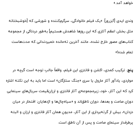
خواهد آمد.»
وندی ایدی [آبزرور]: «یک فیلم خانوادگی، سرگرم‌کننده و شورشی که [خوشبختانه
مثل بخش اعظم آثاری که این روزها شاهدش هستیم] به‌طور دردناکی از مجموعه
کتاب‌های مصور خارج نشده، مانند آخرین ته‌مانده خمیردندانی که مدت‌هاست
تمام شده!»
پنج.
ترکیب کمدی، اکشن و فانتزی این فیلم، واقعاً جالبِ توجه است گرچه در
مواردی، یادآور آثار مارول یا سری «جنگ ستارگان» است اما باید به این نکته اشاره
کرد که این آثار، خود، زیرمجموعه‌ی آثار فانتزی و ارزان‌قیمت سریال‌های سینمایی
دورانِ صامت و بعدها، دوران ناطق‌اند و «سیاه‌‌چال‌‌ها و اژدهایان: افتخار در میان
دزدان»، بیش از گرته‌برداری از این آثار، مدیونِ همان آثار فانتزی و ارزان و البته
پرطرفدار سینمای صامت و پس از آن ناطق است.