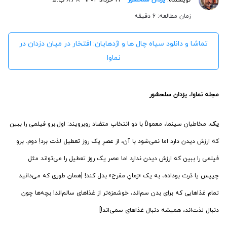
زمان مطالعه: 6 دقیقه
تماشا و دانلود سیاه‌ چال‌ ها و اژدهایان: افتخار در میان دزدان در
نماوا
مجله نماوا، یزدان سلحشور
یک.
مخاطبانِ سینما، معمولاً با دو انتخابِ متضاد روبرویند: اول.برو فیلمی را ببین
که ارزش دیدن دارد اما نمی‌شود با آن، از عصرِ یک روز تعطیل لذت برد! دوم. برو
فیلمی را ببین که ارزش دیدن ندارد اما عصر یک روز تعطیل را می‌تواند مثل
چیپس یا ذرت بوداده، به یک «زمانِ مفرح» بدل کند! [همان طوری که می‌دانید
تمام غذاهایی که برای بدن سم‌اند، خوشمزه‌تر از غذاهای سالم‌اند! بچه‌ها چون
دنبال لذت‌اند، همیشه دنبال غذاهای سمی‌اند!]