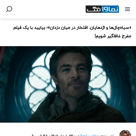
«سیاه‌‌چال‌‌ها و اژدهایان: افتخار در میان دزدان»؛ بیایید با یک فیلم
مفرح غافلگیر شویم!
نویسنده:
یزدان سلحشور
- ۲۴ خرداد ۱۴۰۲ - ۸:۳۸ ب.ظ