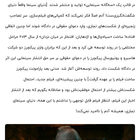
در قالبِ یک «سه‌گانه سینمایی» تولید و منتشر شدند. [دنیای سینما واقعاً دنیای
شگفت‌انگیزی‌ست! آدم اصلاً فکر نمی‌کند که کمپانی‌های فیلم‌سازی، سرِ تصاحبِ
زنجیره‌ای از شکست‌های تجاری، وارد دعوای حقوقی در دادگاه شوند اما چنین اتفاقی
افتاده! ساخت «سیاه‌‌چال‌‌ها و اژدهایان: افتخار در میان دزدان» از سال ۲۰۱۳ مراحل
مختلفی را در روند توسعه طی کرد و بعد از این که برادران وارنر پیکچرز دو شرکت
هاسبرو و یونیورسال پیکچرز را در دعوای حقوقی بر سر حق انتشار سینمایی این اثر
در دادگاه شکست داد، روند توسعه‌اش آغاز شد. مدتی بعد پارامونت پیکچرز
ساخت فیلم را بر عهده گرفت.] با چنین پیشینه‌ای، فیلم جدید، احتمالِ
شکست‌اش بیشتر از احتمال موفقیت‌اش بود و صادقانه بگویم که بعد از انتشار
اخبارِ این فیلم، انتظارِ فیلم قابلِ توجهی را نداشتم با این همه، دنیای سینمای
تجاری، همیشه آدم را ناامید نمی‌کند!