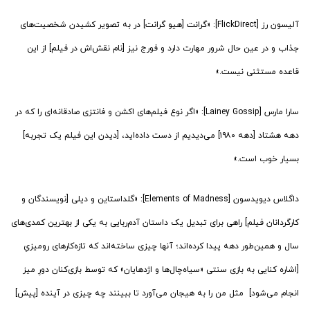
آلیسون رز [FlickDirect]: «گرانت [هیو گرانت] در به تصویر کشیدن شخصیت‌های
جذاب و در عین حال شرور مهارت دارد و فورج نیز [نام نقش‌اش در فیلم] از این
قاعده مستثنی نیست.»
سارا مارس [Lainey Gossip]: «اگر نوع فیلم‌های اکشن و فانتزی صادقانه‌ای را که در
دهه هشتاد [دهه ۱۹۸۰] می‌دیدیم از دست داده‌اید، [دیدن‌ این فیلم یک تجربه]
بسیار خوب است.»
داگلاس دیویدسون [Elements of Madness]: «گلداستاین و دیلی [نویسندگان و
کارگردانان فیلم] راهی برای تبدیل یک داستان آدم‌ربایی به یکی از بهترین کمدی‌های
سال و همین‌طور دهه پیدا کرده‌اند؛ آنها چیزی ساخته‌اند که تازه‌کارهای رومیزیِ
[اشاره کنایی به بازی سنتی «سیاه‌چال‌ها و اژدهایان» که توسط بازی‌کنان دورِ میز
انجام می‌شود] مثل من را به هیجان می‌آورد تا ببینند چه چیزی در آینده [پیش]