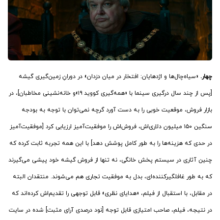
چهار.
«سیاه‌‌چال‌‌ها و اژدهایان: افتخار در میان دزدان» در دورانِ زمین‌گیری گیشه
[پس از چند سال درگیری سینما با «همه‌گیری کووید ۱۹»و خانه‌نشینی مخاطبان]، در
بازار فروش، موقعیت خوبی را به دست آورد گرچه نمی‌توان با توجه به بودجه
سنگین ۱۵۰ میلیون دلاری‌اش، فروش‌اش را موفقیت‌آمیز ارزیابی کرد [موفقیت‌آمیز
در حدی که هزینه‌ها را به طور کامل پوشش دهد] با این همه تجربه ثابت کرده که
چنین آثاری در سیستم پخش خانگی، نه تنها از فروش گیشه خود پیشی می‌گیرند
که به طور غافلگیرکننده‌ای، بدل به موفقیت تجاری هم می‌شوند. منتقدان البته
در مقابل، با استقبال از فیلم، «هدایای نظری» قابل توجهی را تقدیم‌اش کرد‌ه‌اند که
در نتیجه، فیلم، صاحب امتیازی قابل توجه [نود درصدی آرای مثبت] شده در سایت