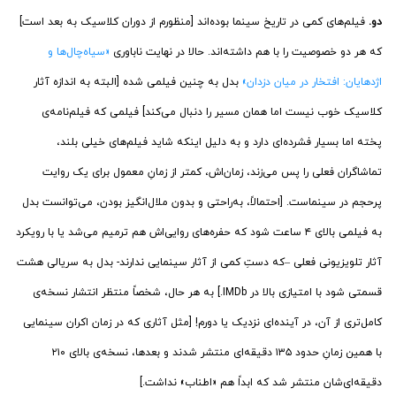
دو.
فیلم‌های کمی در تاریخ سینما بوده‌اند [منظورم از دوران کلاسیک به بعد است]
که هر دو خصوصیت را با هم داشته‌اند. حالا در نهایت ناباوری
«سیاه‌‌چال‌‌ها و
اژدهایان: افتخار در میان دزدان»
بدل به چنین فیلمی شده [البته به اندازه آثار
کلاسیک خوب نیست اما همان مسیر را دنبال می‌کند] فیلمی که فیلم‌نامه‌ی
پخته اما بسیار فشرده‌ای دارد و به دلیل اینکه شاید فیلم‌های خیلی بلند،
تماشاگران فعلی را پس می‌زند، زمان‌اش، کمتر از زمانِ معمول برای یک روایت
پرحجم در سینماست. [احتمالاً، به‌راحتی و بدون ملال‌انگیز بودن، می‌توانست بدل
به فیلمی بالای ۴ ساعت شود که حفره‌های روایی‌اش هم ترمیم می‌شد یا با رویکرد
آثار تلویزیونی فعلی –که دستِ کمی از آثار سینمایی ندارند- بدل به سریالی هشت
قسمتی شود با امتیازی بالا در IMDb.] به هر حال، شخصاً منتظر انتشار نسخه‌ی
کامل‌تری از آن، در آینده‌ای نزدیک یا دورم! [مثل آثاری که در زمان اکران سینمایی
با همین زمانِ حدود ۱۳۵ دقیقه‌ای منتشر شدند و بعدها، نسخه‌ی بالای ۲۱۰
دقیقه‌ای‌شان منتشر شد که ابداً هم «اطناب» نداشت.]