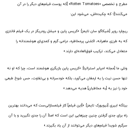
مطرح و تخصصی «Rotten Tomatoes» [که پوست فیلم‌های دیگر را در آن
می‌کَنند!]؛ که چکیده‌اش، می‌شود این:
ریچارد روپر [شیکاگو سان تایمز]: «کریس پاین و میشل رودریگز در یک فیلم فانتزی
که به طرزی ماهرانه، اکشنی پرمخاطره، درامی گرم و کمدی‌ای هوشمندانه را
متعادل می‌کند، ترکیب فوق‌العاده‌ای دارند.»
ونلی ما [مجله امپایر استرالیا]: «کریس پاین بازیگری هوشمند است، چرا که او نه
تنها حسن نیت را به ارمغان می‌آورد، بلکه خودسرانه و بی‌تفاوت، حس شوخ طبعی
خود را نیز به [به مخاطبان] هدیه می‌دهد.»
بیلگه ابیری [نیویورک تایمز]: «[این فیلم] کار فیلمسازانی‌ست که می‌دانند بهترین
راه برای جدی گرفتن چنین چیزهایی این است که اصلاً آن را جدی نگیرید و با آن
سرگرم شوید! فیلم‌های دیگر می‌توانند از آن یاد بگیرند.»