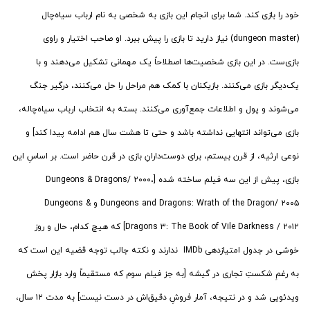
خود را بازی کند. شما برای انجام این بازی به شخصی به نام ارباب سیاه‌چال
(dungeon master) نیاز دارید تا بازی را پیش ببرد. او صاحب اختیار و راوی
بازی‌ست. در این بازی شخصیت‌ها اصطلاحاً یک مهمانی تشکیل می‌دهند و با
یک‌دیگر بازی می‌کنند. بازیکنان با کمک هم مراحل را حل می‌کنند، درگیر جنگ
می‌شوند و پول و اطلاعات جمع‌آوری می‌کنند. بسته به انتخاب ارباب سیاه‌چاله،
بازی می‌تواند انتهایی نداشته باشد و حتی تا هشت سال هم ادامه پیدا کند] و
نوعی ارثیه، از قرن بیستم، برای دوست‌دارانِ بازی‌ در قرن حاضر است. بر اساسِ این
بازی، پیش از این سه فیلم ساخته شده [Dungeons & Dragons/ ۲۰۰۰،
Dungeons and Dragons: Wrath of the Dragon/ ۲۰۰۵ و Dungeons &
Dragons ۳: The Book of Vile Darkness / ۲۰۱۲] که هیچ کدام، حال و روز
خوشی در جدول امتیازدهی IMDb ندارند و نکته جالب توجه قضیه این است که
به رغمِ شکستِ تجاری در گیشه [به جز فیلم سوم که مستقیماً وارد بازار پخش
ویدئویی شد و در نتیجه، آمار فروشِ دقیق‌اش در دست نیست] به مدت ۱۲ سال،