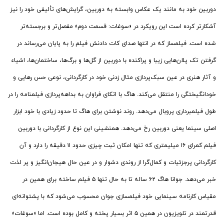
دوربین خود به مانند یک عکاس وابسته به دوربین، گرایش‌های تألیفی خود را نیز
آشکارتر کرده است این رویکرد در «سوغات: قسمت دوم» مفصل‌تر و برجسته‌تر
شده است. فیلمساز که در انتها صدای کات دادنش فیلم را به پایان می‌رساند در
گرفتن تک پلان‌هایی زیبا و پراکنده با دوربین از گل‌ها و برگ‌ها، ساختمان‌ها، اشیاء
و آثار هنری در عین سبک‌پردازی مثال زدنی خود در کارگردانی، نوعی حس رهایی و
خودانگیختگی را منتقل می‌کند. هاگ با اتکای فراوان به بداهه‌پردازی فیلمنامه را در
طول فیلمبرداری پروبال می‌دهد. روند نوشتن برای هاگ تا حدود زیادی با خود ابزار
اصلی سینما یعنی دوربین رخ می‌دهد. همنشینی این نوع از کارگردانی با دوربین
فیلم کمرای ۱۶ میلیمتری که تنها امکان ثبت چیزی حدود ۱۱ دقیقه را دارد و آن
کارگردانی پرجزئیات و کمال‌گرا از روندی دشوار و در عین حال هیجان‌انگیز و پر لذت
خبر می‌دهد. جوانا هاگ ۶۲ ساله تا به حال تنها ۵ فیلم ساخته برای همین در
مقیاس کارنامه سینمایی خود فیلمسازی جوان محسوب می‌شود که با پشتوانه‌ای
قدرتمند در تلویزیون در همین ۵ اثر بسیار پخته و کامل بوده است. اما «سوغات»