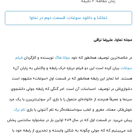
زمان مطالعه: 6 دقیقه
تماشا و دانلود سوغات: قسمت دوم در نماوا
مجله نماوا، علیرضا نراقی
در خلاصه‌ترین توصیف همانطور که خود
جوانا هاگ
نویسنده و کارگردان
فیلم
سوغات
بیان کرده است این دو فیلم درباره «یک رابطه و واکنش به پایان آن»
هستند. اما تمایز این رابطه همانطور که در قسمت اول «سوغات» مشهود است
دشواری‌اش در توصیف احساسات آن است. امر گنگی که رابطه جولی دانشجوی
سینما و عمیقاً هنرمند از خانواده‌ای متمول را با بازی آنر سوئینتن‌برن با یک مرد
خوش‌فکر، معتاد، مغرور و اغلب سوءاستفاده‌گر به نام آنتونی با بازی
تام برک
پیش می‌برد. در قسمت اول که در سال ۲۰۱۹ اولین بار در جشنواره ساندنس پخش
شد می‌بینیم که که جولی چگونه به شکلی وابسته و تخدیری از رابطه خود با