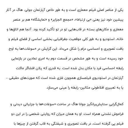
یکی از عناصر اصلی فیلم معماری است و به طور خاص آپارتمان جولی. هاگ در آثار
پیشین خود نیز یعنی «بی ارتباط»، «مجمع الجزایر» و «نمایشگاه» هم بر عنصر
معماری و مکان‌های بسته در قاب‌هایی تو در تو تأکید کرده بود. آنجا هم اتاق‌ها و
خانه، استودیو و به طور کلی موقعیت جغرافیایی بخشی اساسی از فضای فیلم و
بافت تصویری و احساسی درام را شکل می‌داد. این گرایش در «سوغات»‌ها به اوج
خود رسیده است و به طور مشخص در قسمت دوم به امری نمادین در بازنمایی
رابطه احساسی فرد با مکان بدل شده است. به قدری که پلان افشاگر ماکت
آپارتمان در استودیوی فیلمسازی همچون غاری شده است که صورت‌های حقیقی –
یا به تعبیری افلاطونی مثالین- رابطه را عینی می‌سازد.
کمال‌گرایی ستایش‌برانگیز جوانا هاگ در ساخت «سوغات»ها با جزئیاتی دیدنی و
فراموش نشدنی همراه است. او به همان میزان که روایتی شخصی را در این دو
فیلم پی گرفته است، در بافت تصویری و شیفتگی به قاب گرفتن از چیزها با