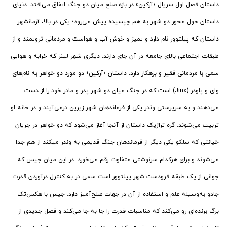
داستان فصل اول سریال «آرکین» در بازه صلح میان دو جنگ اتفاق می‌افتد. دنیای
داستان حول محور دو شهر به هم چپسیده پیش می‌رود؛ یکی در بالا، آرمانشهر
داستان که پیلتوور نام دارد و تمیز و خوش آب و هواست و مردمانی ثروتمند و از
طبقات اجتماعی بالای جامعه در آن جای دارند. دیگری شهر لینز که خرابه و هوایی
سمی با مردمانی فقیر و بزهکار دارد. داستان «آرکین» دو مورد دو خواهر به نام‌های
وای و پاودر (Jinx) است که در جنگ میان دو شهر پدر و مادر خود را از دست
می‌دهند و به سرپرستی وندر یکی از فرماندهان شهر زیرین درمی‌آیند و در خانه او
تربیت می‌شوند. گره تراژیک داستان از آنجا آغاز می‌شود که دو خواهر در جریان
خیانتی که سلکو یکی دیگر از فرماندهان جنگ قدیمی به وندر میکند از هم جدا
می‌شوند و برای هرکدام سرنوشتی متفاوت رقم می‌خورد. در این میان جیس که
جوانی از یک طبقه فرودست شهر پیلتوور است سعی در به کنترل درآوردن قدرت
جادو به‌وسیله علم و استفاده از آن در جهات صلح‌آمیز دارد. جیس با هکس‌تک
برگ برنده‌ای رو می‌کند که مناسبات قدرت را جا به جا می‌کند و فصل جدیدی از