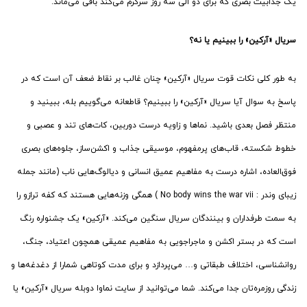
یک جذابیت بصری که برای دو الی سه روز سرگرم می‌کند باقی می‌ماند.
سریال «آرکین» را ببینیم یا نه؟
به طور کلی نکات قوت سریال «آرکین» چنان غالب بر نقاط ضعف آن است که در
پاسخ به سوال آیا سریال «آرکین» را ببینیم؟ قاطعانه می‌گوییم بله، ببینید و
منتظر فصل بعدی باشید. نماها و زاویه درست دوربین، کات‌های تند و عصبی و
خطوط شکسته، قاب‌های پرمفهوم، موسیقی جذاب و اکشن‌ساز، جلوه‌های بصری
فوق‌العاده، اشاره درست به مفاهیم عمیق انسانی و دیالوگ‌هایی ناب (مانند جمله
زیبای وندر : No body wins the war vii ) همگی وزنه‌هایی هستند که کفه ترازو را
به سمت طرفداران و بینندگان سریال سنگین می‌کند. «آرکین» یک جشنواره رنگ
است که در بستر اکشن و ماجراجویی به مفاهیم عمیقی همچون اعتیاد، جنگ،
روانشناسی، اختلاف طبقاتی و… می‌پردازد و برای مدت کوتاهی شمارا از دغدغه‌ها و
زندگی روزمره‌تان جدا می‌کند. شما می‌توانید از سایت نماوا دوبله سریال «آرکین» یا