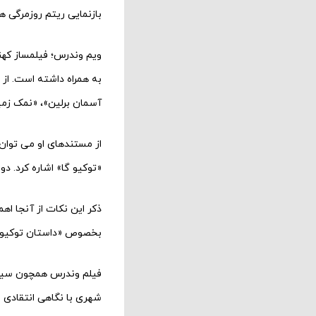
بازنمایی ریتم روزمرگی 
ویم وندرس؛ فیلمساز کهنه کار آل
به همراه داشته است. از
آسمان برلین»، «نمک زم
از مستندهای او می توان
«توکیو گا» اشاره کرد. د
ذکر این نکات از آنجا اهم
بخصوص «داستان توکیو» که سال ۱۹۵۳ میلادی ساخته شد و جایزه بهترین فیلم را از انس
فیلم وندرس همچون سینما
شهری با نگاهی انتقادی و