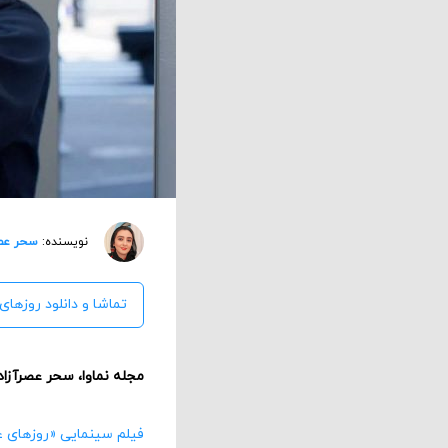
نویسنده:
سحر عصر
تماشا و دانلود روزهای 
مجله نماوا، سحر عصرآزاد
فیلم سینمایی «روزهای ع