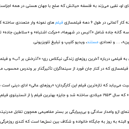
های او، نقبی می‌زند به فلسفه حیاتش که صلح با جهان هستی در همه اجزاست
مانی در طول ۶ دهه فیلمسازی
فیلم
های نمونه وار متعددی ساخته که
 سه گانه جاده شامل «آلیس در شهرها»، «حرکت اشتباه» و «سلاطین جاده» تا
ین»، … و تعدادی
مستند
، ویدیو کلیپ و تبلیغ تلویزیونی.
 به فیلمی درباره آخرین روزهای زندگی نیکلاس ری؛ «آذرخش بر آب» و فیلمی 
و فیلمسازی که در کنار جان فورد از سینماگران تأثیرگذار بر وندرس محسوب م
یت می‌یابد که تازه‌ترین فیلم این کارگردان؛ «روزهای عالی» ادای دینی است 
تیتوی فیلم بریتانیا به دست آورد.
ی ازو وامدار سادگی و بی‌پیرایگی بر بستر مفاهیمی همچون تقابل مدرنیت
 البته به روز به جایگاه خانواده و شکاف بین نسل‌ها است که کندی روزمرگی ر