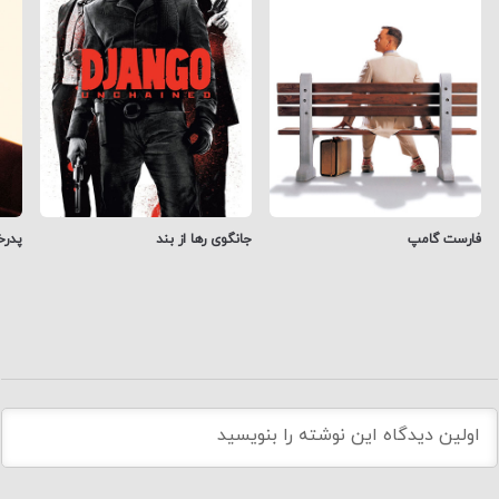
فارست گامپ
جانگوی رها از بند
پدرخ