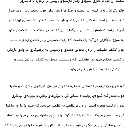
سمت آن دو، تا داوری شیوه‌ی رفتار مارسلوی رییس در برخورد با ماساژور
خانوادگی‌اش. و در تمام این بحث و جدل‌ها آنچه برای جولز دست بالا را دارد جدال
شک و ایمان است به کاری که می‌کند و باور به جدی گرفتن نشانه‌های نهفته در
آنچه وینسنت نامش را شانس می‌گذارد. این‌که تقاص و انتقام است که در انتها
به سراغ تبهکاران می‌آید یا کجاست که باید بخشیدن را بر کشتن ارجح دانست.
جولز کشف حقیقت را از دل تحولی معنوی و رسیدن به پرهیزکاری در وادی تاریکی
و تباهی ممکن می‌داند. حقیقتی که وینسنت موفق به کشف آن نمی‌شود و
سرنوشتی متفاوت برایش رقم می‌خورد.
کوئنتین تارانتینو در «داستان عامه‌پسند» و از میانه‌ی هیاهوی خشونت و مصرف
مواد مخدر که شیوه‌ی روایت داستانی‌اش با پرش‌های زمانی و تجربه‌ی بیانگری
بدون ترتیب همراه است، از دل بی‌نظمی به نظمی می‌رسد که فیلم را دارای ساختار
کلی منسجمی می‌کند و تا انتها تماشاگرش را همپای ماجراهای فیلم می‌آورد. تضاد
و تقابل سادگی و پیچیدگی در فرم و محتوا، «داستان عامه‌پسند» را فیلمی کرده که