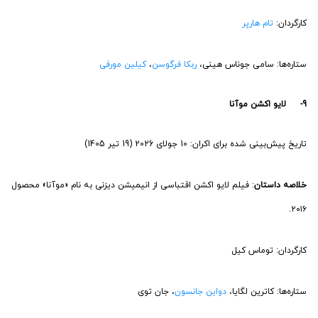
کارگردان:
تام هارپر
ستاره‌ها: سامی جوناس هینی،
ربکا فرگوسن
،
کیلین مورفی
9- لایو اکشن موآنا
تاریخ پیش‌بینی شده برای اکران: 10 جولای 2026 (19 تیر 1405)
خلاصه داستان
: فیلم لایو اکشن اقتباسی از انیمیشن دیزنی به نام «موآنا» محصول
۲۰۱۶.
کارگردان: توماس کیل
ستاره‌ها: کاترین لگایا،
دواین جانسون
، جان توی