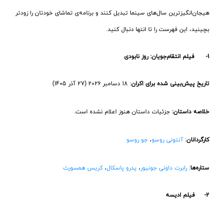
هیجان‌انگیزترین سال‌های سینما تبدیل کنند و برنامه‌ی تماشای خودتان را زودتر
بچینید، این فهرست را تا انتها دنبال کنید.
1- فیلم انتقام‌جویان: روز نابودی
تاریخ پیش‌بینی شده برای اکران
: 18 دسامبر 2026 (27 آذر 1405)
خلاصه داستان:
جزئیات داستان هنوز اعلام نشده است.
کارگردانان
:
آنتونی روسو
،
جو روسو
ستاره‌ها
:
رابرت داونی جونیور
،
پدرو پاسکال
،
کریس همسورث
2- فیلم ادیسه