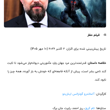
11- فیلم حفار
تاریخ پیش‌بینی شده برای اکران: 2 اکتبر 2026 (10 مهر 1405)
خلاصه داستان
: قدرتمندترین مرد جهان وارد مأموریتی دیوانه‌وار می‌شود تا ثابت
کند ناجی بشر است، پیش از آنکه فاجعه‌ای که خودش به بار آورده، همه چیز را
نابود کند.
کارگردان:
آلخاندرو گونزالس ایناریتو
ستاره‌ها:
تام کروز
، ریز احمد، رابرت جان برک