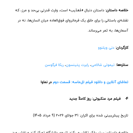
خلاصه داستان:
داستان دنبال
«
مُعَدّیب» است، وارث قدرتی بی‌حد و مرز، که
نقشه‌ی باستانی را برای خلق یک فرمانروای فوق‌العاده میان انسان‌ها، نه در
آسمان‌ها، به ثمر می‌رساند.
کارگردان:
دنی ویلنوو
ستاره‌ها:
تیموتی شالامی
،
رابرت پتینسون
،
ربکا فرگوسن
تماشای آنلاین و دانلود فیلم تل‌ماسه: قسمت دوم
در نماوا
4- فیلم مرد عنکبوتی: روز کاملاً جدید
تاریخ پیش‌بینی شده برای اکران: 31 جولای 2026 (9 مرداد 1405)
خلاصه داستان: پیتر پارکر تلاش می‌کند تا روی دانشگاه تمرکز کند و نقش مرد