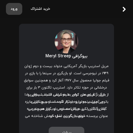
خرید اشتراک
ورود
بیوگرافی Meryl Streep
مریل استریپ بازیگر آمریکایی متولد بیست و دوم ژوئن
۱۹۴۹ در نیوجرسی است. او بازیگری در سینما را با بازی در
فیلم جولیا محصول سال ۱۹۷۷ آغاز کرد و همچنین سوابق
درخشانی در حوزه تئاتر دارد. استریپ تاکنون ۳ بار برای
بازی در فیلم های
از دیگر آثار وی می توان به
کرامر علیه کرامر
موسیقی قلب
، انتخاب سوفی و
، شیطان پرادا
می پوشد،
جولی و جولیا
، اگوست: اوسیج کانتی،
بانوی آهنی برنده جایزه اسکار شده است و چندین جایزه
بالا رو نگان نکن
، هوش مصنوعی و بگذار هر چه می
گلدن گلاب را نیز در کارنامه خود دارد. وی همچنین به
خواهند بگویند اشاره کرد.
عنوان برجسته ترین بازیگر زن نسل خودش شناخته می
شود.
بیشتر