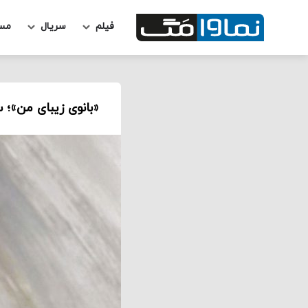
فیلم
سریال
مس
«بانوی زیبای من»؛ س