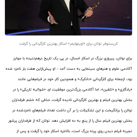
کریستوفر نولان برای «اوپنهایمر» اسکار بهترین کارگردانی را گرفت
برای نولان، پیروزی بزرگ در اسکار امسال، در پی یک تاریخ درهم‌تنیده با جوایز
آکادمی علوم و هنرهای سینمایی به دست آمد – او پیش‌ازاین هفت بار نامزد شده
بود، ازجمله برای کارگردانی «دانکرک» و همچنین کار خود در فیلم‌هایی مانند
«یادگاری» و «تلقین»، اما آکادمی بزرگ‌ترین موفقیت او، «شوالیه تاریکی» را در
بخش بهترین فیلم و بهترین کارگردانی نادیده گرفت، حذفی که خشم طرفداران
نولان را برانگیخت و این تشکیلات را بر آن داشت تعداد فیلم‌های نامزدشده در
بخش بهترین فیلم سال را از پنج به ده افزایش دهد. نولان که از طرفداران پرشور
تجربه فیلم دیدن روی پرده بزرگ است، بالاخره اسکار خود را گرفت و پس از