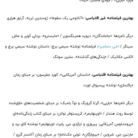
فرارا، «باربی» / جودی فاستر، «نیاد»
بهترین فیلمنامه غیر اقتباسی:
«آناتومی یک سقوط»، ژوستین تریه، آرتور هراری
دیگر نامزدها: «جاماندگان»، دیوید همینگسون / «مایسترو»، بردلی کوپر و جاش
سینگر /
«می دسامبر»
، فیلمنامه نوشته سیمی برچ؛ داستان نوشته سیمی برچ و
الکس مکانیک / «زندگی‌های گذشته»، سلین سونگ
بهترین فیلمنامه اقتباسی:
«داستان آمریکایی»، کورد جفرسون؛ بر مبنای رمان
«پاکسازی» نوشته پرسیوال اورت
دیگر نامزدها: «باربی»، گرتا گرویگ و نوآ بامبک؛ بر مبنای شخصیت‌های خلق‌شده
توسط روث هندلر / «اوپنهایمر»، کریستوفر نولان؛ بر مبنای کتاب زندگی‌نامه‌ای
«پرومتئوس آمریکایی: پیروزی و تراژدی جی. رابرت اوپنهایمر» نوشته کای برد و
مارتین جی. شروین / «بیچارگان»، تونی مک‌نامارا؛ بر مبنای رمان آلاسدر گری /