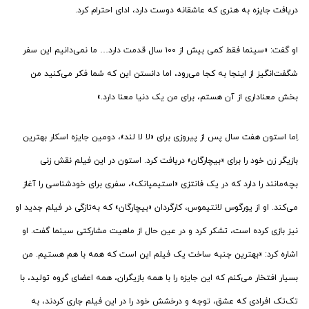
دریافت جایزه به هنری که عاشقانه دوست دارد، ادای احترام کرد.
او گفت: «سینما فقط کمی بیش از ۱۰۰ سال قدمت دارد… ما نمی‌دانیم این سفر
شگفت‌انگیز از اینجا به کجا می‌رود، اما دانستن این که شما فکر می‌کنید من
بخش معناداری از آن هستم، برای من یک دنیا معنا دارد.»
اِما استون هفت سال پس از پیروزی برای «لا لا لند»، دومین جایزه اسکار بهترین
بازیگر زن خود را برای «بیچارگان» دریافت کرد. استون در این فیلم نقش زنی
بچه‌مانند را دارد که در یک فانتزی «استیمپانک»، سفری برای خودشناسی را آغاز
می‌کند. او از یورگوس لانتیموس، کارگردان «بیچارگان» که به‌تازگی در فیلم جدید او
نیز بازی کرده است، تشکر کرد و در عین حال از ماهیت مشارکتی سینما گفت. او
اشاره کرد: «بهترین جنبه ساخت یک فیلم این است که همه با هم هستیم. من
بسیار افتخار می‌کنم که این جایزه را با همه بازیگران، همه اعضای گروه تولید، با
تک‌تک افرادی که عشق، توجه و درخشش خود را در این فیلم جاری کردند، به