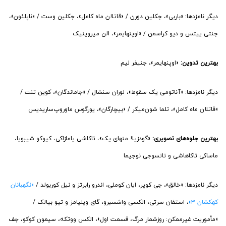
دیگر نامزدها: «باربی»، جکلین دورن / «قاتلان ماه کامل»، جکلین وست / «ناپلئون»،
جنتی ییتس و دیو کراسمن / «اوپنهایمر»، الن میروینیک
بهترین تدوین:
«اوپنهایمر»، جنیفر لیم
دیگر نامزدها: «آناتومی یک سقوط»، لوران سنشال / «جاماندگان»، کوین تنت /
«قاتلان ماه کامل»، تلما شون‌میکر / «بیچارگان»، یورگوس ماوروپ‌ساریدیس
بهترین جلوه‌های تصویری:
«گودزیلا منهای یک»، تاکاشی یامازاکی، کیوکو شیبویا،
ماساکی تاکاهاشی و تاتسوجی نوجیما
دیگر نامزدها: «خالق»، جی کوپر، ایان کوملی، اندرو رابرتز و نیل کوربولد /
«نگهبانان
کهکشان ۳»
، استفان سرتی، الکسی واشسبرو، گای ویلیامز و تیو بیالک /
«مأموریت غیرممکن: روزشمار مرگ، قسمت اول»، الکس ووتکه، سیمون کوکو، جف