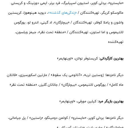
«مایسترو»، بردلی کوپر، استیون اسپیلبرگ، فرد برنر، ایمی دورنینگ و کریستی
ماکوسکو کریگر، تهیه‌کنندگان /
«زندگی‌های گذشته»
، دیوید هینوهوزا، کریستین
واشون و پاملا کوفلر، تهیه‌کنندگان / «بیچارگان»، اد گینی، اندرو لو، یورگوس
لانتیموس و اما استون، تهیه‌کنندگان / «منطقه تحت نظر»، جیمز ویلسون،
تهیه‌کننده
بهترین کارگردانی:
کریستوفر نولان، «اوپنهایمر»
دیگر نامزدها: ژوستین تریه، «آناتومی یک سقوط» / مارتین اسکورسیزی، «قاتلان
ماه کامل» / یورگوس لانتیموس، «بیچارگان» / جاناتان گلیزر، «منطقه تحت نظر»
بهترین بازیگر مرد:
کیلین مورفی، «اوپنهایمر»
دیگر نامزدها: بردلی کوپر، «مایسترو» / کولمن دومینگو، «راستین» / پل جیاماتی،
«جاماندگان» / جفری رایت، «داستان آمریکایی»