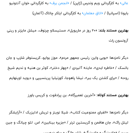
عالی»
به کارگردانی ویم وندرس (ژاپن) /
«انجمن برف»
به کارگردانی خوان آنتونیو
بایونا (اسپانیا) /
«اتاق معلمان»
به کارگردانی ایلکر چاتاک (آلمان)
بهترین مستند بلند:
«۲۰ روز در ماریوپل»، مستیسلاو چرنوف، میشل مایزنر و رینی
آرونسون راث
دیگر نامزدها: «بوبی واین: رئیس جمهور مردم»، موزز بوایو، کریستوفر شارپ و جان
باتسک / «خاطره ابدی»، مایته آلبردی / «چهار دختر»، كوثر بن هنيه و نديم شيخ
روحه / «برای کشتن یک ببر»، نیشا پاهوجا، کورنیلیا پرینسیپی و دیوید اوپنهایم
بهترین مستند کوتاه:
«آخرین تعمیرگاه»، بن پرادفوت و کریس باورز
دیگر نامزدها: «الفبای ممنوعیت کتاب»، شیلا نوینز و تریش ادلیزیک / «آرایشگر
لیتل راک»، جان هافمن و کریستین ترنر / «جزیره بینابین»، اس. لئو چیانگ و جین
سین / «مادربزرگ و مادربزرگ»، شان وانگ و سام دیویس