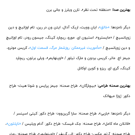
بهترین صدا:
«منطقه تحت نظر»، تارن ویلرز و جانی برن
دیگر نامزدها:
«خالق»
، ایان وویت، اریک آدال، ایتن ون در رین، تام اوزانیچ و دین
زوپانسیچ / «مایسترو»، استیون ای. مورو، ریچارد کینگ، جیسون رودر، تام اوزانیچ
و دین زوپانسیچ /
«مأموریت غیرممکن: روزشمار مرگ، قسمت اول»
، کریس مونرو،
جیمز اچ. ماتر، کریس بردون و مارک تیلور / «اوپنهایمر»، ویلی برتون، ریچارد
کینگ، گری ‌ای. ریزو و کوین اوکانل
بهترین صحنه طراحی:
«بیچارگان»، طراح صحنه: جیمز پرایس و شونا هیث؛ طراح
دکور: ژوژا میهالک
دیگر نامزدها: «باربی»، طراح صحنه: سارا گرین‌وود؛ طراح دکور: کیتی اسپنسر /
«قاتلان ماه کامل»، طراح صحنه: جک فیسک؛ طراح دکور: آدام ویلیس /
«ناپلئون»
،
طراح صحنه: آرتور مکس؛ طراح دکور: الی گریف / «اوپنهایمر»، طراح صحنه: روث