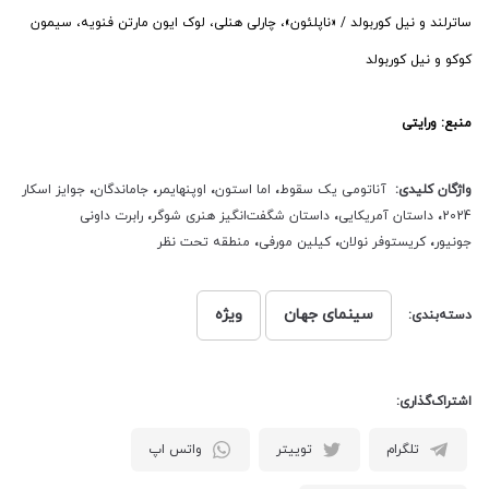
ساترلند و نیل کوربولد / «ناپلئون»، چارلی هنلی، لوک ایون مارتن فنویه، سیمون
کوکو و نیل کوربولد
منبع: ورایتی
واژگان کلیدی:
آناتومی یک سقوط
،
اما استون
،
اوپنهایمر
،
جاماندگان
،
جوایز اسکار
2024
،
داستان آمریکایی
،
داستان شگفت‌انگیز هنری شوگر
،
رابرت داونی
جونیور
،
کریستوفر نولان
،
کیلین مورفی
،
منطقه تحت نظر
سینمای جهان
ویژه
دسته‌بندی:
اشتراک‌گذاری:
تلگرام
توییتر
واتس اپ