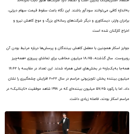
اقتصاد استریمینگ بدبین است و اعتقاد دارد شرکت‌ها هنوز ثابت نکرده‌اند
به‌اندازه کافی می‌توانند سودآور باشند. این نگاه باعث سقوط قیمت سهام دیزنی،
برادران وارنر، دیسکاوری و دیگر شرکت‌های رسانه‌ای بزرگ و موج کاهش نیرو و
اخراج کارکنان شده است.
جوایز اسکار همچنین با معضل کاهش بینندگان و پرسش‌ها درباره مرتبط بودن آن
روبروست. سال گذشته، ۱۸٫۷۵ میلیون مخاطب برای تماشای پیروزی «همه‌چیز
همه‌جا به‌یک‌باره» در بخش‌های اصلی همراه شدند. این تعداد در مقایسه با ۱۶٫۶۲
میلیون بیننده پخش تلویزیونی مراسم در سال ۲۰۲۲ افزایش چشمگیری را نشان
داد، اما با رکورد ۵۷٫۲۵ میلیون بیننده‌ای که در ۱۹۹۸ شاهد موفقیت «تایتانیک» در
مراسم اسکار بودند، فاصله زیادی داشت.