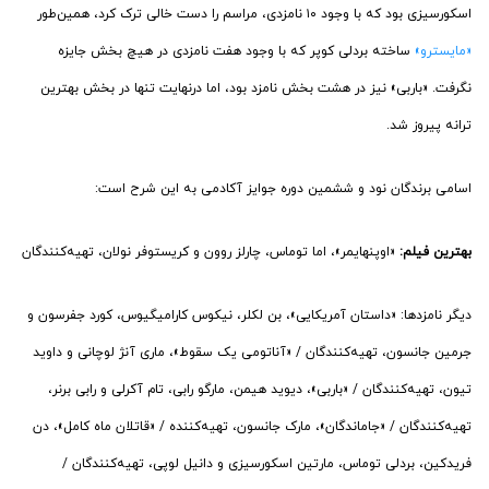
اسکورسیزی بود که با وجود ۱۰ نامزدی، مراسم را دست خالی ترک کرد، همین‌طور
«مایسترو»
ساخته بردلی کوپر که با وجود هفت نامزدی در هیچ بخش جایزه
نگرفت. «باربی» نیز در هشت بخش نامزد بود، اما درنهایت تنها در بخش بهترین
ترانه پیروز شد.
اسامی برندگان نود و ششمین دوره جوایز آکادمی به این شرح است:
بهترین فیلم:
«اوپنهایمر»، اما توماس، چارلز روون و کریستوفر نولان، تهیه‌کنندگان
دیگر نامزدها: «داستان آمریکایی»، بن لکلر، نیکوس کارامیگیوس، کورد جفرسون و
جرمین جانسون، تهیه‌کنندگان / «آناتومی یک سقوط»، ماری آنژ لوچانی و داوید
تیون، تهیه‌کنندگان / «باربی»، دیوید هیمن، مارگو رابی، تام آکرلی و رابی برنر،
تهیه‌کنندگان / «جاماندگان»، مارک جانسون، تهیه‌کننده / «قاتلان ماه کامل»، دن
فریدکین، بردلی توماس، مارتین اسکورسیزی و دانیل لوپی، تهیه‌کنندگان /