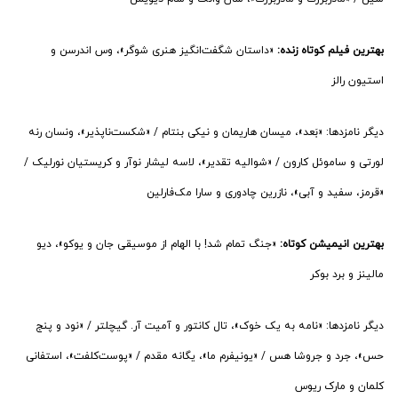
بهترین فیلم کوتاه زنده:
«داستان شگفت‌انگیز هنری شوگر»، وس اندرسن و
استیون رالز
دیگر نامزدها: «بَعد»، میسان هاریمان و نیکی بنتام / «شکست‌ناپذیر»، ونسان رنه
لورتی و ساموئل کارون / «شوالیه تقدیر»، لاسه لیشار نوآر و کریستیان نورلیک /
«قرمز، سفید و آبی»، نازرین چادوری و سارا مک‌فارلین
بهترین انیمیشن کوتاه:
«جنگ تمام شد! با الهام از موسیقی جان و یوکو»، دیو
مالینز و برد بوکر
دیگر نامزدها: «نامه‌ به یک خوک»، تال کانتور و آمیت آر. گیچلتر / «نود و پنج
حس»، جرد و جروشا هس / «یونیفرم ما»، یگانه مقدم / «پوست‌کلفت»، استفانی
کلمان و مارک ریوس