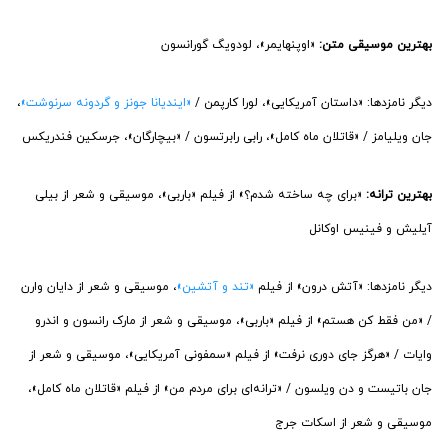
بهترین موسیقی متن:
«اوپنهایمر»، لودویگ گورانسون
دیگر نامزدها: «داستان آمریکایی»، لورا کارپمن /
«ایندیانا جونز و گردونه سرنوشت»
،
جان ویلیامز / «قاتلان ماه کامل»، رابی رابرتسون / «بیچارگان»، جرسکین فندریکس
بهترین ترانه:
«برای چه ساخته شدم؟» از فیلم «باربی»، موسیقی و شعر از بیلی
آیلیش و فینیس اوکانل
دیگر نامزدها: «آتش درون» از فیلم
«تند و آتشین»
، موسیقی و شعر از دایان وارن
/ «من فقط کن هستم» از فیلم «باربی»، موسیقی و شعر از مارک رانسون و اندرو
وایات / «هرگز جای دوری نرفت» از فیلم «سمفونی آمریکایی»، موسیقی و شعر از
جان باتیست و دن ویلسون / «ترانه‌ای برای مردم من» از فیلم «قاتلان ماه کامل»،
موسیقی و شعر از اسکات جرج