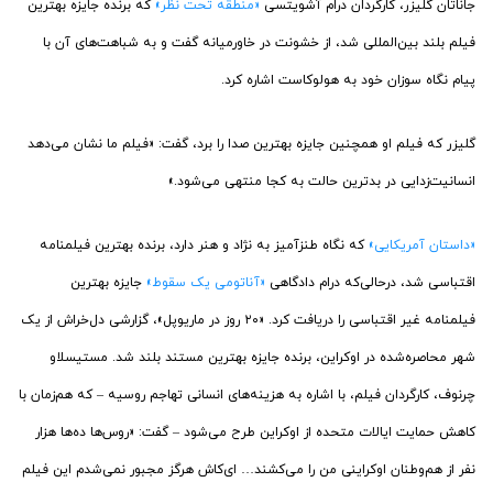
جاناتان گلیزر، کارگردان درام آشویتسی
«منطقه تحت نظر»
که برنده جایزه بهترین
فیلم بلند بین‌المللی شد، از خشونت در خاورمیانه گفت و به شباهت‌های آن با
پیام نگاه سوزان خود به هولوکاست اشاره کرد.
گلیزر که فیلم او همچنین جایزه بهترین صدا را برد، گفت: «فیلم ما نشان می‌دهد
انسانیت‌زدایی در بدترین حالت به کجا منتهی می‌شود.»
«داستان آمریکایی»
که نگاه طنز‌آمیز به نژاد و هنر دارد، برنده بهترین فیلمنامه
اقتباسی شد، درحالی‌که درام دادگاهی
«آناتومی یک سقوط»
جایزه بهترین
فیلمنامه غیر اقتباسی را دریافت کرد. «۲۰ روز در ماریوپل»، گزارشی دل‌خراش از یک
شهر محاصره‌شده در اوکراین، برنده جایزه بهترین مستند بلند شد. مستیسلاو
چرنوف، کارگردان فیلم، با اشاره به هزینه‌های انسانی تهاجم روسیه – که هم‌زمان با
کاهش حمایت ایالات متحده از اوکراین طرح می‌شود – گفت: «روس‌ها ده‌ها هزار
نفر از هم‌وطنان اوکراینی من را می‌کشند… ای‌کاش هرگز مجبور نمی‌شدم این فیلم