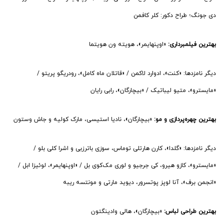
دی جونگ؛ طراح دکور: کلر کافمن
بهترین فیلمبرداری:
«اوپنهایمر»، هویته ون هویتما
دیگر نامزدها: «کنت»، ادوارد لاکمن / «قاتلان ماه کامل»، رودریگو پریتو /
«مایسترو»، متیو لیباتیک / «بیچارگان»، رابی رایان
بهترین چهره‌پردازی و مو:
«بیچارگان»، نادیا استیسی، مارک کولیه و جاش وستون
دیگر نامزدها: «گلدا»، کارن هارتلی توماس، سوزی باترزبی و اشرا کلی بلو /
«مایسترو»، کازو هیرو، کی جرجیو و لوری مک‌کوی بل / «اوپنهایمر»، لوئیزا ابل /
«انجمن برف»، آنا لوپز پوتسرور، دیوید مارتی و مونتسه ریبه
بهترین طراحی لباس:
«بیچارگان»، هالی وادینگتون