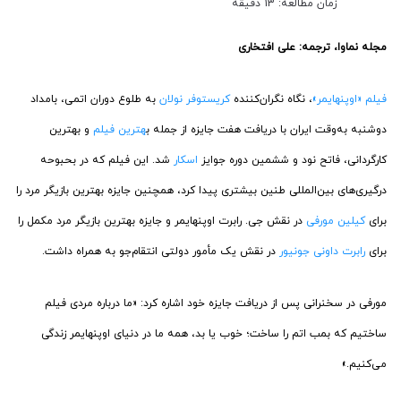
زمان مطالعه: 13 دقیقه
مجله نماوا، ترجمه: علی افتخاری
فیلم «اوپنهایمر»
، نگاه نگران‌کننده
کریستوفر نولان
به طلوع دوران اتمی، بامداد
دوشنبه به‌وقت ایران با دریافت هفت جایزه از جمله ب
هترین فیلم
و بهترین
کارگردانی، فاتح نود و ششمین دوره جوایز
اسکار
شد. این فیلم که در بحبوحه
درگیری‌های بین‌المللی طنین‌ بیشتری پیدا کرد، همچنین جایزه بهترین بازیگر مرد را
برای
کیلین مورفی
در نقش جی. رابرت اوپنهایمر و جایزه بهترین بازیگر مرد مکمل را
برای
رابرت داونی جونیور
در نقش یک مأمور دولتی انتقام‌جو به همراه داشت.
مورفی در سخنرانی پس از دریافت جایزه خود اشاره کرد: «ما درباره مردی فیلم
ساختیم که بمب اتم را ساخت؛ خوب یا بد، همه ما در دنیای اوپنهایمر زندگی
می‌کنیم.»