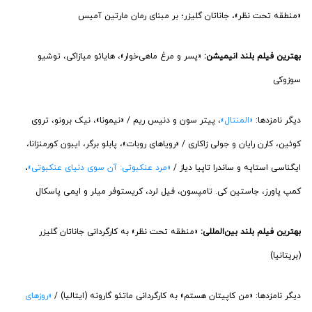
«منطقه تحت نظر»، جاناتان گلیزر؛ بر مبنای رمان مارتین آمیس
بهترین فیلم بلند انیمیشن:
«پسر و مرغ ماهی‌خوار»، هایائو میازاکی، توشیو
سوزوکی
دیگر نامزدها:
«المنتال»
، پیتر سون و دنیس ریم / «نیمونا»، نیک برونو، تروی
کوئین، کارن رایان و جولی زاکاری / «رویاهای روبات»، پابلو برگر، ایبون کورمنزانا،
ایگناسی استاپه و ساندرا تاپیا دیاز /
«مرد عنکبوتی: آن سوی دنیای عنکبوتی»
،
کمپ پاورز، جاستین کی. تامپسون، فیل لرد، کریستوفر میلر و ایمی پاسکال
بهترین فیلم بلند بین‌المللی:
«منطقه تحت نظر» به کارگردانی جاناتان گلیزر
(بریتانیا)
دیگر نامزدها: «من کاپیتان هستم» به کارگردانی ماتئو گارونه (ایتالیا) /
«روزهای