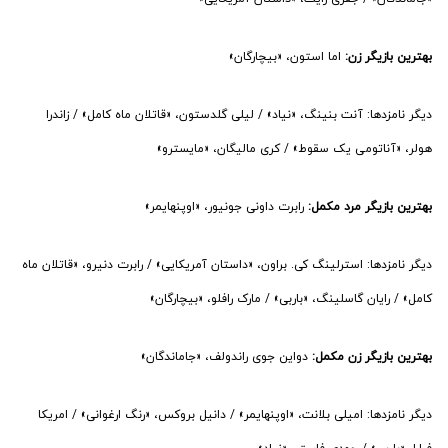
بهترین بازیگر زن:
اما استون، «بیچارگان»
دیگر نامزدها: آنت بنینگ، «نیاد» / لیلی گلدستون، «قاتلان ماه کامل» / زاندرا
هولر، «آناتومی یک سقوط» / کری مالیگان، «مایسترو»
بهترین بازیگر مرد مکمل:
رابرت داونی جونیور، «اوپنهایمر»
دیگر نامزدها: استرلینگ کی. براون، «داستان آمریکایی» / رابرت دنیرو، «قاتلان ماه
کامل» / رایان گاسلینگ، «باربی» / مارک رافلو، «بیچارگان»
بهترین بازیگر زن مکمل:
دواین جوی راندولف، «جاماندگان»
دیگر نامزدها: امیلی بلانت، «اوپنهایمر» / دانیل بروکس، «رنگ ارغوانی» / امریکا