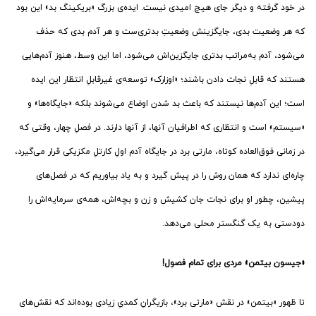
در خود گرفته و دیگر جای هیچ امیدی نیست. ایده‌ی بزرگ «بریکینگ بد» این بود
که هر وضعیت بدی، جایگزینش وضعیتِ بدتری‌ست و هر آدم بدی که حذف
می‌شود، آدم به‌مراتب بدتری جایگزین‌اش می‌شود، اما این وسط، هنوز آدم‌هایی
هستند که قابلِ نجات دادن باشند؛ «اوزارک» توسعه‌ی غیرقابلِ انتظار این ایده
است؛ این آدم‌ها نیستند که باعث بد شدن اوضاع می‌شوند بلکه «جایگاه‌ها» و
«سیستم» است و انتظاری که اطرافیان آنها، از آنها دارند. در فصلِ چهار، وقتی که
در زمانی فوق‌العاده کوتاه، مارتی برد در جایگاه آدم اولِ کارتلِ مکزیکی قرار می‌گیرد،
چاره‌ای ندارد که همان روش را در پیش گیرد و به یاد بیاوریم که در فصل‌های
پیشین، چطور او برای نجات جان کشیش و زن و بچه‌اش، همه‌ی سرمایه‌اش را
دودستی به یک گنگستر محلی می‌دهد.
«جیسون بیتمن» مردی برای تمام فصول!
تا ظهور «بیتمن» در نقش «مارتی برد»، بازیگرانِ کمدیِ زیادی بوده‌اند که نقش‌های