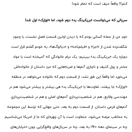
کنم؟! واقعاً حیف است که تمام شود!
سریالی که می‌توانست «بریکینگ ‌بد» دوم شود، اما «اوزارک» اول شد!
خودِ من از جمله کسانی بودم که با دیدن اولین قسمتِ فصلِ نخست، با وجودِ
شگفت‌زده شدن از «اجرا» و «فیلم‌نامه» و «دیالوگ‌ها»، به خودم گفتم قرار است
دوباره یک «بریکینگ بد» ببینیم؛ یک درام خانوادگی که آمیخته است با مواد
مخدر و پولِ کثیف و ناچاری آدم‌ها و ضربه‌هایی که مردِ داستان از خانواده‌اش
می‌خورد اما واقعاً این طور نشد، از قسمتِ دوم که خانواده می‌خواهد در منطقه
«اوزارک» جا بیفتد، تفاوت‌ها با «بریکینگ بد» هی بیشتر و بیشتر می‌شود هم در
مهندسی وقایع، هم در شخصیت‌پردازیِ آدم‌های اصلی و هم در شخصیت‌پردازیِ
آدم‌های فرعیِ داستان. از قسمت دوم به بعد، حتی جهانی که توسط این مجموعه
به مخاطب عرضه می‌شود، متفاوت است با آن چهره‌ای که ما از امریکا می‌شناسیم
چه در سینمای دهه ۱۹۶۰ به بعد، چه در سریال‌های واقع‌گرایی چون «خیابان‌های