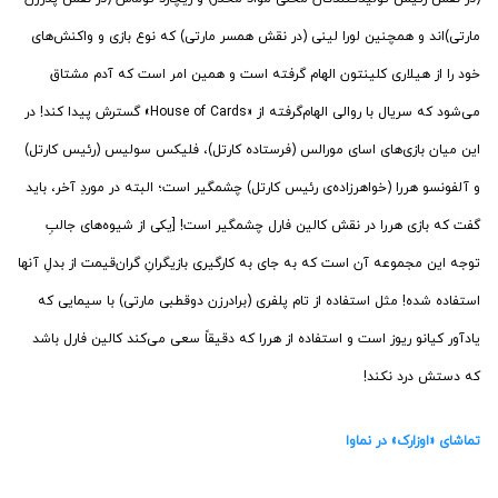
مارتی)‌اند و همچنین لورا لینی (در نقش همسر مارتی) که نوع بازی و واکنش‌های
خود را از هیلاری کلینتون الهام گرفته است و همین امر است که آدم مشتاق
می‌شود که سریال با روالی الهام‌گرفته از «House of Cards» گسترش پیدا کند! در
این میان بازی‌های اسای مورالس (فرستاده کارتل)، فلیکس سولیس (رئیس کارتل)
و آلفونسو هررا (خواهرزاده‌ی رئیس کارتل) چشمگیر است؛ البته در موردِ آخر، باید
گفت که بازی هررا در نقش کالین فارل چشمگیر است! [یکی از شیوه‌های جالبِ
توجه این مجموعه آن است که به جای به کارگیری بازیگرانِ گران‌قیمت از بدلِ آنها
استفاده شده! مثل استفاده از تام پلفری (برادرزن دوقطبی مارتی) با سیمایی که
یادآور کیانو ریوز است و استفاده از هررا که دقیقاً سعی می‌کند کالین فارل باشد
که دستش درد نکند!
تماشای «اوزارک» در نماوا