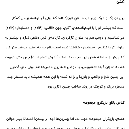
اکشن
بیل دوبوک و مارک ویلیامز، خالقانِ «اوزارک»اند که اولی فیلم‌نامه‌نویسی کم‌کار
است که بیشتر او را با فیلم‌نامه‌های آثاری چون «قاضی» (۲۰۱۴) و «حسابدار» (۲۰۱۶)
می‌شناسیم و دومی هم به عنوان کارگردان، کارنامه‌ی قابلِ دفاعی ندارد و بیشتر به
عنوان تهیه‌کننده‌ی «حسابدار» شناخته‌شده است بنابراین به‌راحتی می‌شد فکر کرد
که پیش از ساخته شدن این مجموعه، احتمالاً کارش تمام است! چون حتی دوبوک
هم به عنوان فیلمنامه‌نویس، با خوشبینانه‌ترین حدس‌ها هم توان خلقِ فضایی
این چنین تلخ و واقعی و باورپذیر را نداشت؛ با این همه همیشه باید منتظر چند
معجزه بزرگ و کوچک در روند ساختِ چنین آثاری بود!
کلاس بالای بازیگری مجموعه
همه‌ی بازیگران مجموعه خوب‌اند، اما بهترین‌ها [جدا از بیتمن] احتمالاً پیتر مولان
(در نقش رئیس تولیدکنندگان محلی مواد مخدر) و ریچارد توماس (در نقش پدرزن