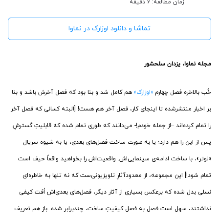
زمان مطالعه: 6 دقیقه
تماشا و دانلود اوزارک در نماوا
مجله نماوا، یزدان سلحشور
خُب بالاخره فصل چهارم
«اوزارک»
هم کامل شد و بنا بود که فصل آخرش باشد و بنا
بر اخبار منتشرشده تا اینجای کار، فصل آخر هم هست! [البته کسانی که فصل آخر
را تمام کرده‌اند –از جمله خودم!- می‌دانند که طوری تمام شده که قابلیتِ گسترشِ
پس از این را هم دارد؛ یا به صورت ساخت فصل‌های بعدی، یا به شیوه سریال
«لوتر»، با ساخت ادامه‌ی سینمایی‌اش. واقعیت‌اش را بخواهید واقعاً حیف است
تمام شود!] این مجموعه، از معدودآثارِ تلویزیونی‌ست که نه تنها به خاطره‌ای
نسلی بدل شده که برعکس بسیاری از آثار دیگر، فصل‌های بعدی‌اش اُفت کیفی
نداشتند، سهل است فصل به فصل کیفیتِ ساخت، چندبرابر شده. باز هم تعریف