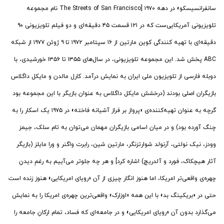
سانفرانسیسکو» در دهه ۱۹۷۰ [The Streets of San Francisco نام مجموعه
تلویزیونی آمریکایی‌ست که در ۱۲۱ قسمت ۴۵ دقیقه‌ای و دو فیلم تلویزیونی ۹۰
دقیقه‌ای با تهیه کنندگی کوین مارتین از ۱۶ سپتامبر ۱۹۷۲ تا ۹ ژوئن ۱۹۷۷ از شبکه
ABC پخش شد. این مجموعه تلویزیونی، در سال‌های ۱۳۵۵ تا ۱۳۵۶ خورشیدی، با
دوبله فارسی از تلویزیون ملی ایران به نمایش درآمد. کارل مالدن و مایکل داگلاس
بازیگران اصلی بودند (درخشش مایکل داگلاس به عنوان بازیگر با این مجموعه بود
گرچه به عنوان تهیه‌کننده‌ی «پرواز بر فراز آشیانه فاخته» در ۱۹۷۵ یک اسکار را به
چنگ آورده بود) و در میان اسامی بازیگران مهمان می‌توان به تام سلک، جیمز
وودز، نیک نولتی، آرنولد شوارتزنگر، مارتین شین، رابرت واگنر و ورا مایلز (بازیگر
آثار هیچکاک، فورد و آلدریچ) اشاره کرد] و هر چه جلوتر می‌آییم به رغمِ دیدنِ
چهره‌ی واقعی‌تر امریکا، اما هنوز انگار چیزی از آن «رویای امریکایی» هنوز زنده است
حتی در «بریکینگ بد» با این همه «اوزارک» واقعی‌ترین چهره‌ی امریکا را به نمایش
می‌گذارد بدون آن «رویای امریکایی» و در جامعه‌ای که فساد، تمام ارکانِ جامعه را