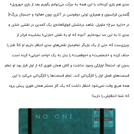
جدی هم بازی کرده‌اند با این همه به جرأت می‌توانم بگویم بعد از بازی «بورویل»
[کمدین فرانسوی و هم‌بازی لوئی دوفونس در آثاری چون «هالو» و «جنجال بزرگ»]
در «دایره سرخ» ملویل، شاهد درخشش فوق‌العاده‌ی یک کمدین در نقشی خشن و
جدی تا به این حد نبوده‌ایم. آنچه که او به نقش «مارتی» بخشیده فراتر از
چیزی‌ست که حتی از یک بازیگر تمام‌عیارِ نقش‌های جدی انتظار داریم او کلاً طنز را
حذف کرده و «شخصیت» و «موقعیت» را بدل به یک «واحد اجرایی» کرده است.
بدونِ او، احتمالاً اوزارکی وجود نداشت و کاش همان طوری که از اول قرار بود او تمام
قسمت‌های فصلِ اول را کارگردانی کند، تمام قسمت‌ها را کارگردانی می‌کرد با این
همه هیچ وقت نمی‌شود انتظار داشت که یک کارِ محشر همان طوری پیش برود
که شما انتظارش را دارید!