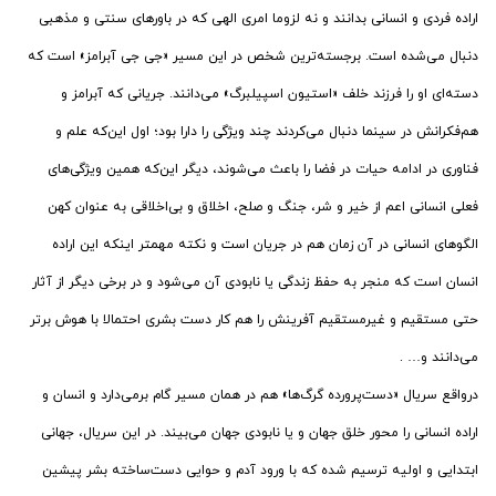
اراده فردی و انسانی بدانند و نه لزوما امری الهی که در باورهای سنتی و مذهبی
دنبال می‌شده است. برجسته‌ترین شخص در این مسیر «جی جی آبرامز» است که
دسته‌ای او را فرزند خلف «استیون اسپیلبرگ» می‌دانند. جریانی که آبرامز و
هم‌فکرانش در سینما دنبال می‌کردند چند ویژگی را دارا بود؛ اول این‌که علم و
فناوری در ادامه حیات در فضا را باعث می‌شوند، دیگر این‌که همین ویژگی‌های
فعلی انسانی اعم از خیر و شر، جنگ و صلح، اخلاق و بی‌اخلاقی به عنوان کهن
الگوهای انسانی در آن زمان هم در جریان است و نکته مهمتر اینکه این اراده
انسان است که منجر به حفظ زندگی یا نابودی آن می‌شود و در برخی دیگر از آثار
حتی مستقیم و غیرمستقیم آفرینش را هم کار دست بشری احتمالا با هوش برتر
می‌دانند و… .
درواقع سریال «دست‌پرورده گرگ‌ها» هم در همان مسیر گام برمی‌دارد و انسان و
اراده انسانی را محور خلق جهان و یا نابودی جهان می‌بیند. در این سریال، جهانی
ابتدایی و اولیه ترسیم شده که با ورود آدم و حوایی دست‌ساخته بشر پیشین