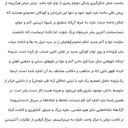
بناست محل شکل‌گیری زندگی دوباره بشری از نوع تازه باشد. دراین میان هرآن‌چه از
پیش باقی مانده باید نابود شود و تنها این فرزندان و کودکان معدودی هستند که
امکان ادامه حیات دارند به شرط آن‌که منطبق بر شیوه تربیتی آدم و حوای
دست‌ساخت آخرین بشر خیرخواه بزرگ شوند؛ اما نکته اینجاست که دانشمند
سازنده حوا و آدم جدید تمام تخم‌مرغ‌هایش را در سبد میل به بقا و ادامه حیات
بشر قرارداده و روی تولد کودکی جدید در نقش ناجی حساب باز کرده است. نتیجه
اینکه باورهایی مثل مبنا قرار دادن آدم و حوا در باورهای سنتی و مذهبی فعلی و
البته ظهور ناجی که در مذاهب و مکاتب مختلف به آن اشاره شده است، اینجا
یک‌پارچه حاصل تصمیم یک فرد با نیتی اخلاقی (به ظن خودش) و با دانشی فراتر از
متوسط دانش موجود بشری رقم می‌خورد و هرچه هست کار دست بشر است. در
همین راستا باید اشاره کرد کم نیستند نمادها و نشانه‌ها در سریال «دست‌پرورده
گرگ‌ها» نشانه‌هایی مثل هرم مقدس، حفره بزرگ و مرموز، کشاورزی و کاشت گیاه
در قامت دوایر با مرکز واحد، اشاره به میترائیسم، سراغ گرفتن از تفکرات آتئیستی