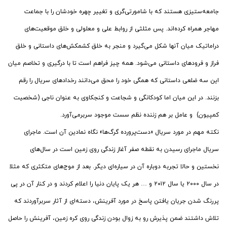
جامعه‌ستیزی هستند که با شامورتی‌گری و تغییر چهره خودشان را با جماعت
مهاجر همراه کرده‌اند. پس مثلثی از روابط علی و معلولی و خلق موقعیت‌های
دراماتیک میان آنها شکل می‌گیرد و منجر به خلق کشمکش‌های داستانی و خلق
فراز و فرودهای داستانی می‌شود. همه چیز فراهم است تا با درگیری و تخاصم میان
این سه ضلعی داستانی که همگی خود را محق می‌دانند رخدادهای سریال را رقم
بزنند. در این میان اما کودکانگی و شجاعت و کنجکاوی به عنوان ناجی (شخصیت
کمپیون) و عامل بر هم زننده نظم سست موجود سربرمی‌آورد.
نکته مهم در مورد سریال «دست‌پرورده گرگ‌ها» نگاه نمادین آن است. ماجرای
سریال ماجرای رسیدن به نقطه صفر آغاز زندگی روی زمین است در سال‌های
نخستین و حالا تجربه دوباره آن در سیاره‌ای دیگر. بعد از موج‌های متکثری که مثلا
در سال ٢٠٠٠ یا سال ٢٠١٢ و … هر یک پایان دنیا را اعلام کردند و در کنار آن در پی
پررنگ شدن جریان یافتن پاسخ در مورد آفرینش، دسته‌ای از آثار سربرآوردند که
تلاش داشتند ضمن پذیرش رو به زوال بودن زندگی روی کره زمین، آفرینش را حاصل