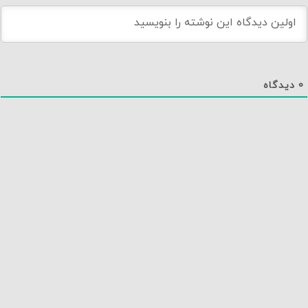
0
دیدگاه
دانلود اپلیکیشن نماوا
تماس با ما
درباره نماوا
سایت نماوا
تمامی حقوق متعلق به نماوا مگ بوده و بازنشر آن تنها با ذکر و لینک به منبع مجاز است.
نسخه 1.2.20