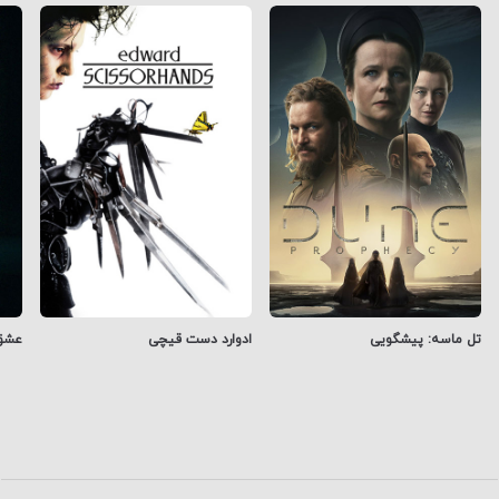
تل ماسه: پیشگویی
ادوارد دست ‌قیچی
عشق،