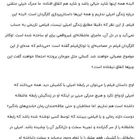
البته همه اینها شاید خیالی باشد و شاید هم اتفاق افتاده. ما مدرک خیلی متقنی
درباره زندگی امیلی نداریم و همه این‌ها داستان‌پردازی کارگردان است. البته این
فیلم، از این نظر که دقیقا مطابق زندگی امیلی نیست، فیلمی تاریخی به حساب
نمی‌آید و در دل آن، ماجرای عاشقانه‌ای غیرواقعی برای او ساخته شده است. اوکانر
کارگردان فیلم در مصاحبه‌ای با توتال‌فیلم گفته است: «می‌دانم که عده‌ای از این
موضوع عصبانی خواهند شد. کسانی مثل مورخان برونته احتمالا خواهند گفت این
چیزها اتفاق نیفتاده است.»
اوج داستان فیلم را می‌توان در رابطه امیلی با کشیش دید. همه می‌دانند که
امیلی ازدواج نکرد و هیچ مدرکی مبنی بر اینکه او در زندگیش رابطه عاشقانه
داشته است هم نداریم. اما مخاطبان و حتی علاقه‌مندان رمان «بلندی‌های بادگیر»
دوست دارند رمانی و یا فیلمی ببینند که توسط کسی نوشته شده باشد که رابطه
عاشقانه را از سر گذرانده و تجربه سخت و دل‌انگیز آن را چشیده باشد. امیلی در
روابط‌اش با کشیش طعم عشق را با تمام وجود درمیابد و سخت دلباخته او