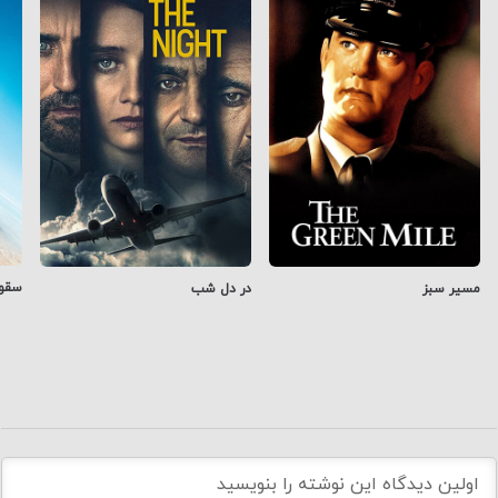
سقو
مسیر سبز
در دل شب