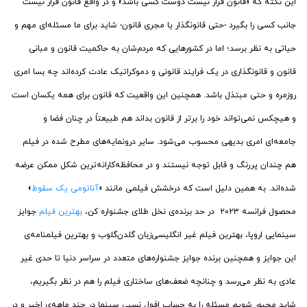
این نکته که «قانون قرار نیست دوست کسی باشد» و در واقع قانون قرار نیست
جانب کسی را بگیرد -حتی قانونگذار یا مجری قانون- شاید برای ما مسئله‌ای مهم و
حیاتی به نظر برسد؛ اما در کشورهایی که مردم‌شان به حاکمیت قانون و مبانی
قانون و قانونگذاری در یک فرایند قانونی و دموکراتیک عادت کرده‌اند چه بسا امری
روزمره و حتی مبتذل باشد. همچنین این واقعیت که قانون برای همه یکسان است
و هیچکس نمی‌تواند خود را برتر از قانون بداند هم طبیعتاً در چنان فضا و
جامعه‌ای امری بدیهی محسوب می‌شود. سایر درونمایه‌های مطرح شده در فیلم
هم چندان پررنگ و قابل توجه نیستند و در محافظه‌کارانه‌ترین شکل ممکن عرضه
شده‌اند. به همین دلیل است که درخشش فیلمی مانند «
آناتومی یک سقوط
»
محصول فرانسه ۲۰۲۳ در حد برنده‌ی نخل طلای جشنواره کن،
بهترین فیلم
جوایز
سینمایی اروپا، بهترین فیلم غیر انگلیسی‌زبان گلدن‌گلوب و بهترین فیلمنامه‌ی
این جوایز و همچنین برنده جوایز جشنواره‌های متعدد در سراسر دنیا تا حدی غیر
عادی به نظر می‌رسد و چنانچه ضعف‌های ساختاری فیلم را هم در نظر بگیریم،
شاید مجبور شویم مسئله را به حساب افول نسبی سینما در چند ماهه‌ی اخیر و در