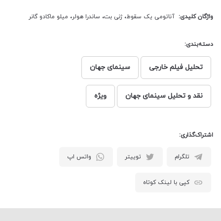
واژگان کلیدی:
آناتومی یک سقوط
،
ژنی بت
،
ساندرا هولر
،
میلو ماکادو گانر
دسته‌بندی:
تحلیل فیلم خارجی
سینمای جهان
نقد و تحلیل سینمای جهان
ویژه
اشتراک‌گذاری:
تلگرام
توییتر
واتس اپ
کپی با لینک کوتاه