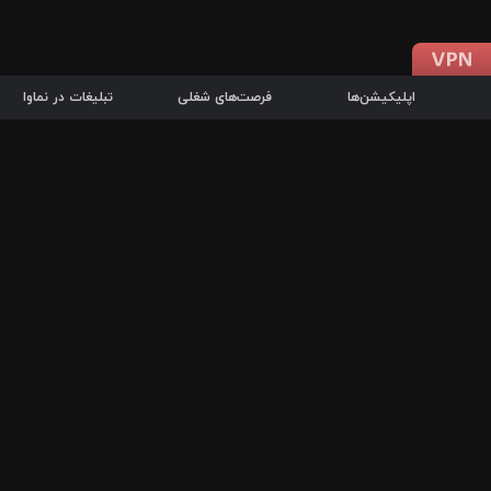
اپلیکیشن‌ها
فرصت‌های شغلی
تبلیغات در نماوا
دانلود اپلیکیشن
درباره نماوا
سرزمین شاتل در سایت نماوا امکان پخش آنلاین فیلم‌ها و سریال‌های 
سریال‌ها، جستجوی سریع مجموعه انتخابی، دانلود درون‌برنامه‌ای، ح
پرطرفدارترین فیلم‌ها و سریال‌ها از جمله قابلیت‌های نماوا، به‌روزتری
در سریع‌ترین زمان ممکن و تنها با چند کلیک، سریال‌ها و فیلم‌های مو