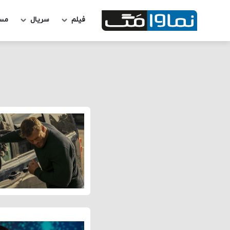
فیلم
سریال
مس