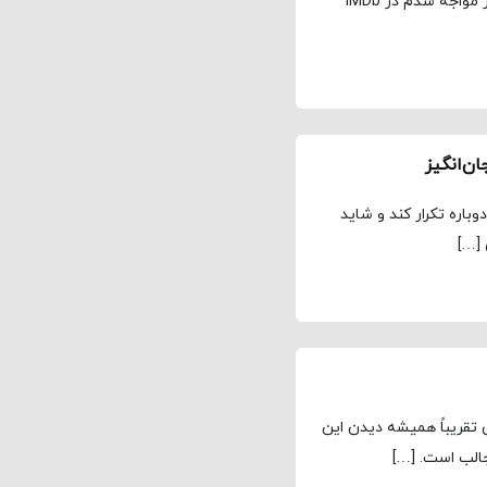
مجله نماوا، یزدان سلحشور اولین بار که با نام سریال ریچر مواجه شدم در IMDb
ن‌انگیز
باره تکرار کند و شاید
 […]
تقریباً همیشه دیدن این
الب است. […]