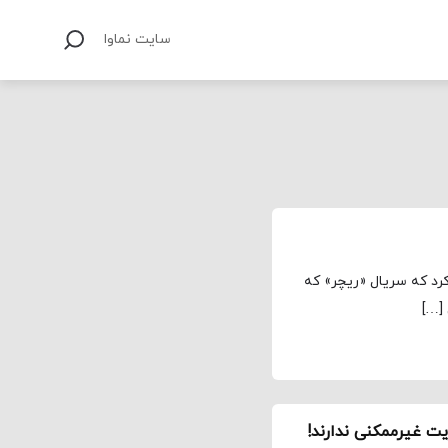
سایت نماوا
رد که سریال «ریچر» که
 […]
یت غیرممکنی ندارند!