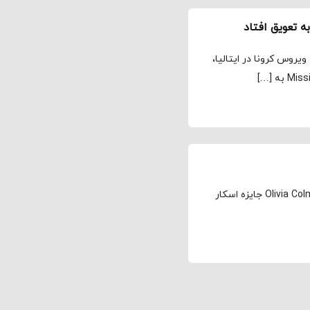
ویروس کرونا در ایتالیا،
پس از این‌که در مراسم اسکار سال پیش، الیویا کلمن Olivia Colman جایزه اسکار