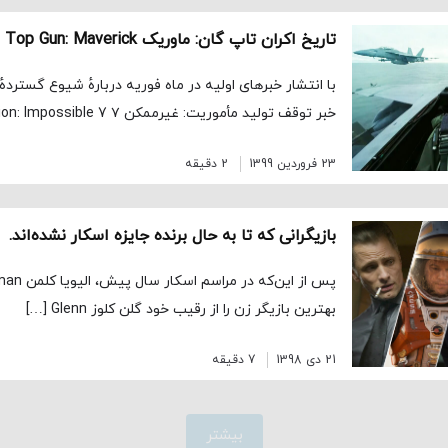
تاریخ اکران تاپ گان: ماوریک Top Gun: Maverick به تعویق افتاد
با انتشار خبرهای اولیه در ماه فوریه دربارهٔ شیوع گستردهٔ 
خبر توقف تولید مأموریت: غیرممکن ۷ Mission: Impossible 7 به […]
23 فروردین 1399
2 دقیقه
بازیگرانی که تا به حال برنده جایزه اسکار نشده‌اند.
بهترین بازیگر زن را از رقیب خود گلن کلوز Glenn […]
21 دی 1398
7 دقیقه
بیشتر