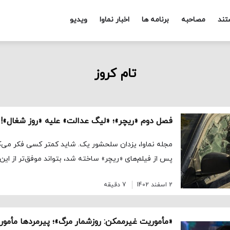
تند
مصاحبه
برنامه ها
اخبار نماوا
ویدیو
تام کروز
فصل دوم «ریچر»؛ «لیگ عدالت» علیه «روز شغال»!
مجله نماوا، یزدان سلحشور یک. شاید کمتر کسی فکر می‌ک
پس از فیلم‌های «ریچر» ساخته شد، بتواند موفق‌تر از این
2 اسفند 1402
7 دقیقه
«مأموریت غیرممکن: روزشمار مرگ»؛ پیرمردها مأمور