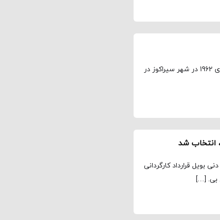
توماس کروز ماپوتر چهارم ملقب به تام کروز در سوم جولای 1962 در شهر سیراکوز در
ی است؛ دنی بویل قرارداد کارگردانی
بی. […]