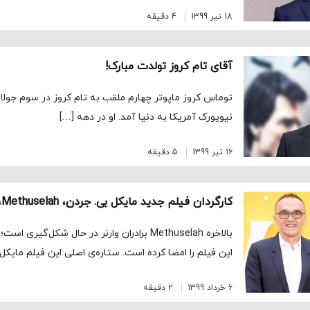
18 تیر 1399
4 دقیقه
آقای تام کروز تولدت مبارک!
نیویورک آمریکا به دنیا آمد. او در دهه­ […]
16 تیر 1399
5 دقیقه
کارگردان فیلم جدید مایکل بی. جردن، Methuselah، انتخاب شد
بالاخره Methuselah برادران وارنر در حال شکل‌گیر
این فیلم را امضا کرده است. ستاره‌ی اصلی این فیلم مایکل 
6 خرداد 1399
2 دقیقه