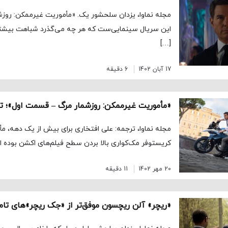
مجله نماوا، یزدان سلحشور یک. «مأموریت غیرممکن: روزش
این سریال سینمایی‌ست که هر چه می‌گذرد شباهت بیشتر
[…]
17 آبان 1402
6 دقیقه
«مأموریت غیرممکن: روزشمار مرگ – قسمت اول»؛ تم
مجله نماوا، ترجمه: علی افتخاری برای بیش از یک دهه، مأ
کریستوفر مک‌کواری بالا بردن سطح فیلم‌های اکشن بوده ا
20 مهر 1402
11 دقیقه
«ریچر» آلن ریچسون موفق‌تر از «جک ریچر»های تام 