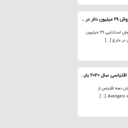
باکس آفیس آخر هفته – The Invisible Man با فروش ۲۹ میلیون دلار در آمریکا اکران شد
«مرد نامرئی» از کمپانی‌های بلوم‌هاوس و یونیورسال با فروش استثنایی ۲۹ میلیون
۱۰ کتابی که پیش از تماشای فیلم ها و سریال های اقتباسی سال 2020 باید بخوانید
روها مربوط است، از دهه ۲۰۱۰ به عنوان دهه اقتباس از
]