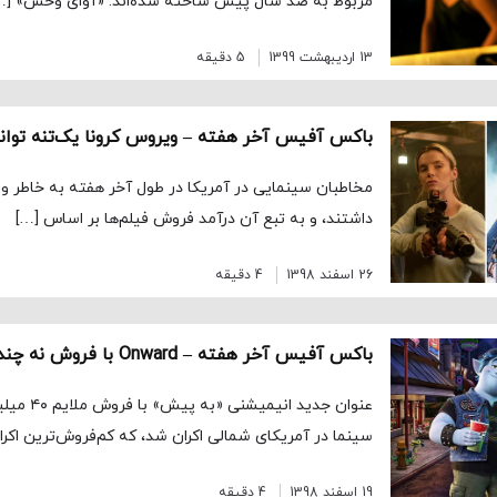
مربوط به صد سال پیش ساخته شده‌اند. «آوای وحش» […
13 اردیبهشت 1399
5 دقیقه
مخاطبان سینمایی در آمریکا در طول آخر هفته به خاطر
داشتند، و به تبع آن درآمد فروش فیلم‌ها بر اساس […]
26 اسفند 1398
4 دقیقه
باکس آفیس آخر هفته – Onward با فروش نه چندان زیاد اکران شد
سینما در آمریکای شمالی اکران شد، که کم‌فروش‌ترین اکرا
19 اسفند 1398
4 دقیقه