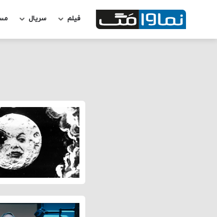
فیلم
سریال
مس