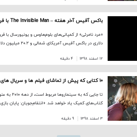
دلاری در باکس آفیس آمریکای شمالی و ۲۰.۲ میلیون دلار در خارج […]
12 اسفند 1398
4 دقیقه
تا جایی که به سینما
کتاب‌های کمیک یاد خواهد شد. «انتقام‌جویان: پایان بازی» Avengers: […
3 اسفند 1398
9 دقیقه