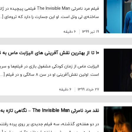
فیلم مرد نامرئی The Invisible Man ف
ساخته‌ی لی ونل است. او این جسارت را دارد که ترومای […
19 تیر 1399
6 دقیقه
۱۰ تا از بهترین نقش آفرینی های الیزابت ماس به نقل از راتن تومیتوز
الیزابت ماس از زمان کودکی مشغول بازی در فیلم‌ها و سریا
است. اولین نقش‌آفرینی او در سن ۸ سالگی و در فیلم […]
27 خرداد 1399
6 دقیقه
نقد مرد نامرئی The Invisible Man – نگاهی تازه به داستانی قدیمی
در دو هفته‌ی گذشته، سه فیلم جدیدی بر روی پرده رفتند