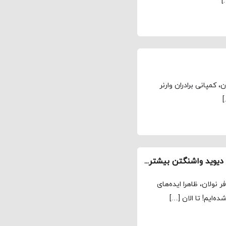
]
، کمپانی برادران وارنر
]
درباره بازیگر شخصیت اصلی انگاشته Tenet ، جان دیوید واشنگتن بیشتر بدانیم
م انگاشته Tenet اثر کریستوفر نولان، ظاهرا ایده‌های
‌ایم! تا الان […]