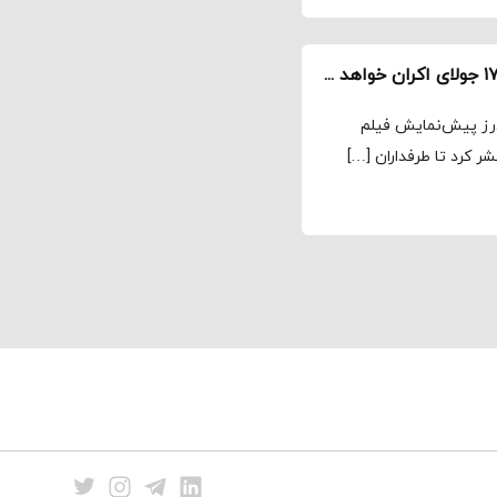
آیا فیلم انگاشته Tenet کریستوفر نولان در تاریخ ۱۷ جولای اکران خواهد شد؟
کمپانی وارنر برادرز پیش‌نمایش فیلم