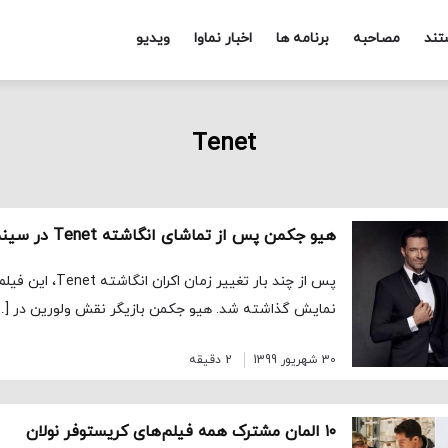
تند
مصاحبه
برنامه ها
اخبار نماوا
ویدیو
Tenet
هیو جکمن پس از تماشای انگاشته Tenet در سینما نظرش را اعلام کرد
پس از چند بار تغییر زما
نمایش گذاشته شد. هیو جکمن بازیگر نقش ولورین در […
30 شهریور 1399
2 دقیقه
۱۰ المان مشترک همه فیلم‌های کریستوفر نولان