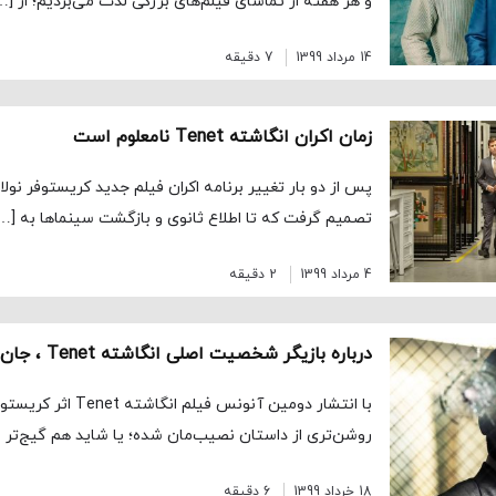
و هر هفته از تماشای فیلم‌های بزرگی لذت می‌بردیم؛ از […
14 مرداد 1399
7 دقیقه
زمان اکران انگاشته Tenet نامعلوم است
پس از دو بار تغییر برنامه اکران فیلم جدید کریستوفر نولان
تصمیم گرفت که تا اطلاع ثانوی و بازگشت سینماها به […
4 مرداد 1399
2 دقیقه
با انتشار دومین آنونس فیل
روشن‌تری از داستان نصیب‌مان شده؛ یا شاید هم گیج‌تر شده
18 خرداد 1399
6 دقیقه