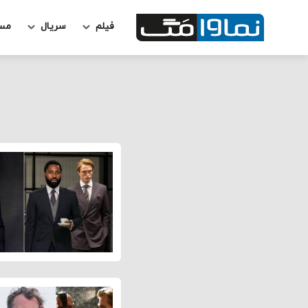
فیلم
سریال
مس