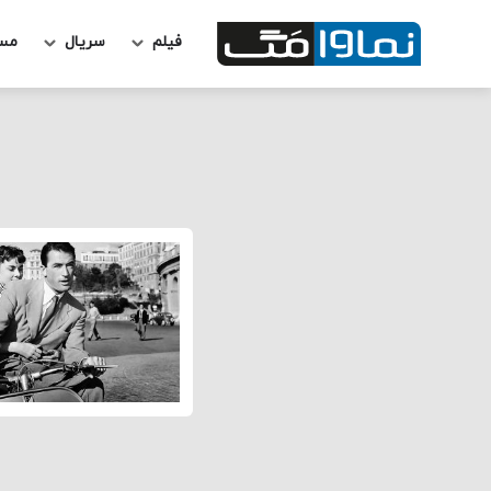
فیلم
سریال
مس