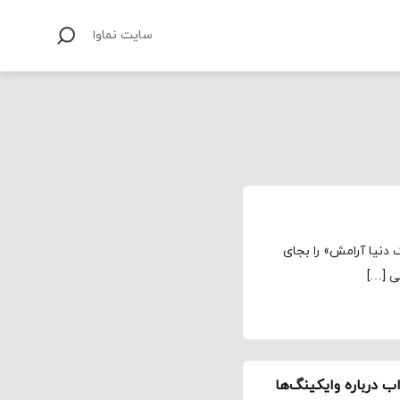
سایت نماوا
ک دنیا آرامش» را بجای
ی […]
ب درباره وایکینگ‌ها