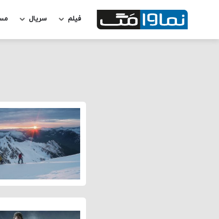
فیلم
سریال
مس