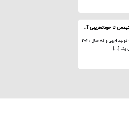
«تباهی» به روایت سوزان بیر؛ از همکاری با نیکول کیدمن تا خودتخریبی آدم‌های پر فیس و افاده
مجله نماوا، ترجمه: علی افتخاری «تباهی» (The Undoing) تولید اچ‌بی‌او که سال ۲۰۲۰
 یک […]