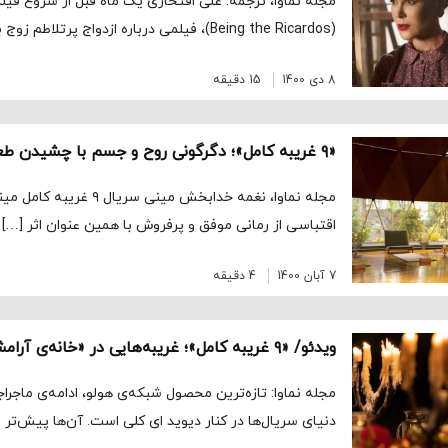
مجله نماوا، ترجمه: علی افتخاری یک ماه قبل از شروع فیلم
(Being the Ricardos)، فیلمی درباره ازدواج پرتلاطم زوج بااستعداد لوسیل بال […]
8 دی 1400
15 دقیقه
«۹ غریبه کامل»؛ دگرگونی روح و جسم با چشیدن طعم مرگ
اقتباسی از رمانی موفق و پرفروش با همین عنوان اثر […]
7 آبان 1400
4 دقیقه
ویدئو/ «۹ غریبه‌ کامل»؛ غریبه‌هایی در «خانه‌ی آرامش»
مجله نماوا: تازه‌ترین محصول شبکه‌ی هولو، ادامه‌ی ماجر
دنیای سریال‌ها در کنار دیوید ای کلی است. آن‌ها پیش‌تر