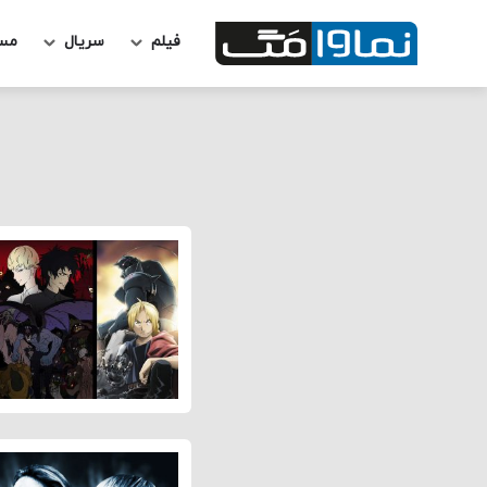
فیلم
سریال
مس