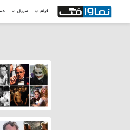
فیلم
سریال
مس