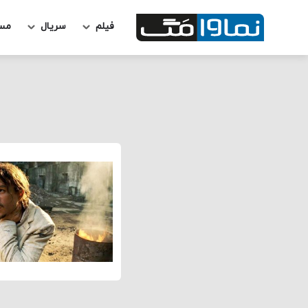
فیلم
سریال
مس