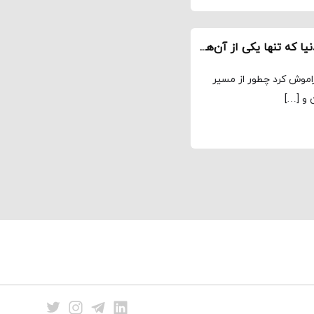
نقد سریال وست ورلد Westworld فصل سوم – دو دنیا که تنها یکی از آن‌ها به درد میخورد
 میان کشت و کشتارها، وست ورلد Westworld فراموش کرد چطور از مسیر
 و […]