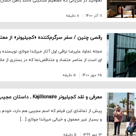
نخوانید در سریالی که مفاهیم سنگینی مانند باطن انسان، 
11 آذر 1400
8 دقیقه
رقصی چنین / سفر سرگرم‌کننده «کجیلیونر» از معناب
مجله نماوا، علیرضا نراقی اول آثار میراندا جولای نویسنده و
ای است از عناصر متضاد و متناقض‌­نما که در بستری از ملا
25 مهر 1400
5 دقیقه
پیش از تماشای این فیلم که اسم عجیبی هم دارد، خودم را د
و بسیار غیر معمول و خیالی میراندا جولای […]
13 مهر 1399
5 دقیقه