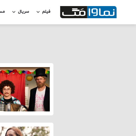
فیلم
سریال
مس