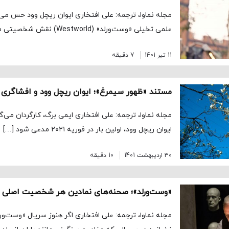
مجله نماوا، ترجمه: علی افتخاری ایوان ریچل وود حس می
علمی تخیلی «وست‌ورلد» (Westworld) نقش شخصیتی متفاوت را بازی کرده […]
11 تیر 1401
7 دقیقه
مستند «ظهور سیمرغ»؛ ایوان ریچل وود و افشاگری 
مجله نماوا، ترجمه: علی افتخاری ایمی برگ، کارگردان می
ایوان ریچل وود، اولین بار در فوریه ۲۰۲۱ مدعی شود […]
30 اردیبهشت 1401
10 دقیقه
«وست‌ورلد»؛ صحنه‌های نمادین‌ هر شخصیت اصلی ت
مجله نماوا، ترجمه: علی افتخاری اگر هنوز سریال «وست‌ورلد»