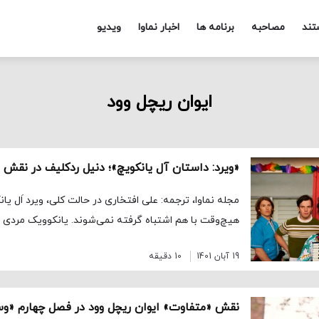
تند
مصاحبه
برنامه ها
اخبار نماوا
ویدیو
ایوان ریچل وود
«ویرد: داستان آل یانکویچ»؛ دنیل ردکلیف در نقش ا
مجله نماوا، ترجمه: علی افتخاری در حالت کلی، ویرد اَل ی
هیچ‌وقت با هم اشتباه گرفته نمی‌شوند. یانکوویک مردی لاغ
19 آبان 1401
10 دقیقه
نقش «متفاوت» ایوان ریچل وود در فصل چهارم «وس