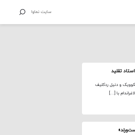
سایت نماوا
ستاد تقلید
انکوویک و دنیل ردکلیف
راندام با […]
ت‌ورلد»